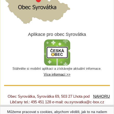
Aplikace pro obec Syrovátka
Stáhněte si mobilní aplikaci a získávejte aktuální informace.
Více informací >>
Obec Syrovátka, Syrovátka 69, 503 27 Lhota pod
NAHORU
Libčany tel.: 495 451 128 e-mail: ou.syrovatka@c-box.cz
Můžeme pracovat s cookies, abychom věděli, jak to na našem
Prohlášení o přístupnosti
|
Původní web
|
Nastavení cookies