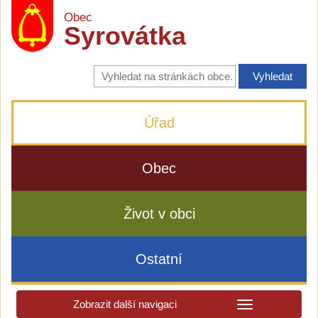
Obec
Syrovátka
Vyhledávání
na
stránkách
obce
Úřad
Obec
Život v obci
Ostatní
Zobrazit další navigaci