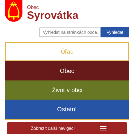
Obec
Syrovátka
Vyhledávání
na
stránkách
obce
Úřad
Obec
Život v obci
Ostatní
Zobrazit další navigaci