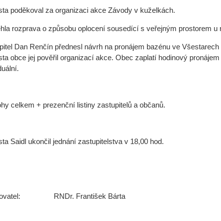
sta poděkoval za organizaci akce Závody v kuželkách.
hla rozprava o způsobu oplocení sousedící s veřejným prostorem u
pitel Dan Renčín přednesl návrh na pronájem bazénu ve Všestarech 
sta obce jej pověřil organizací akce. Obec zaplatí hodinový pronáj
duální.
lohy celkem + prezenční listiny zastupitelů a občanů.
sta Saidl ukončil jednání zastupitelstva v 18,00 hod.
sovatel: RNDr. František Bárta