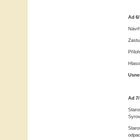
Ad 6/
Návrh
Zastu
Přílo
Hlasov
Usnes
Ad 7/
Staro
Syrov
Staro
odpad