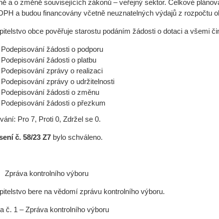
ně a o změně souvisejících zákonů – veřejný sektor. Celkové plánovan
DPH a budou financovány včetně neuznatelných výdajů z rozpočtu o
pitelstvo obce pověřuje starostu podáním žádosti o dotaci a všemi č
Podepisování žádosti o podporu
Podepisování žádosti o platbu
Podepisování zprávy o realizaci
Podepisování zprávy o udržitelnosti
Podepisování žádosti o změnu
Podepisování žádosti o přezkum
ání: Pro 7, Proti 0, Zdržel se 0.
ení č. 58/23 Z7
bylo schváleno.
Zpráva kontrolního výboru
pitelstvo bere na vědomí zprávu kontrolního výboru.
ha č. 1 – Zpráva kontrolního výboru