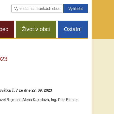
Vyhledávání
na
stránkách
obce
bec
Život v obci
Ostatní
023
vátka č. 7 ze dne 27. 09. 2023
avel Rejmont, Alena Kakrdová, Ing. Petr Richter,