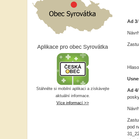
Ad 3
Návrh
Zastu
Aplikace pro obec Syrovátka
Hlasov
Usnes
Stáhněte si mobilní aplikaci a získávejte
Ad 4/
aktuální informace.
posky
Více informací >>
Návrh
Zastu
pod n
31_22