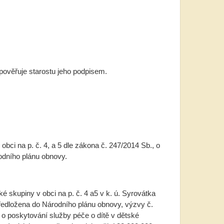
 pověřuje starostu jeho podpisem.
bci na p. č. 4, a 5 dle zákona č. 247/2014 Sb., o
odního plánu obnovy.
é skupiny v obci na p. č. 4 a5 v k. ú. Syrovátka
ředložena do Národního plánu obnovy, výzvy č.
o poskytování služby péče o dítě v dětské