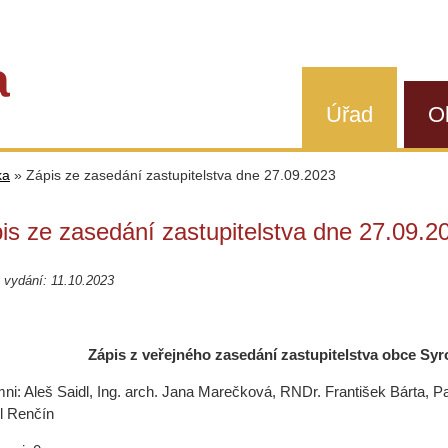
a
Úřad
O
ka
»
Zápis ze zasedání zastupitelstva dne 27.09.2023
is ze zasedání zastupitelstva dne 27.09.2
vydání: 11.10.2023
Zápis z veřejného zasedání zastupitelstva obce Syro
mni: Aleš Saidl, Ing. arch. Jana Marečková, RNDr. František Bárta, P
l Renčín