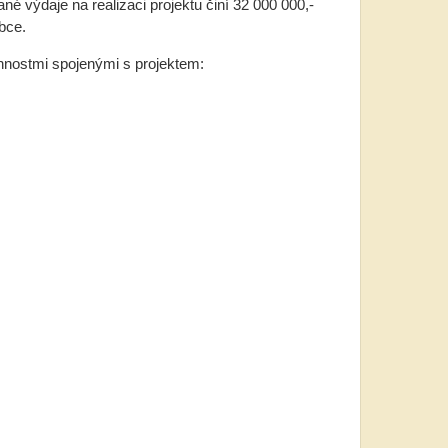
é výdaje na realizaci projektu činí 32 000 000,-
bce.
innostmi spojenými s projektem: