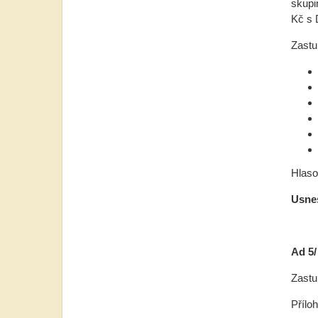
skupi
Kč s 
Zastu
Hlasov
Usnes
Ad 5/
Zastu
Přílo