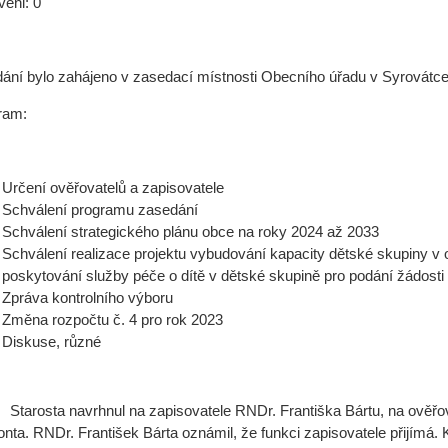
eni: 0
ání bylo zahájeno v zasedací místnosti Obecního úřadu v Syrovátce 
ram:
Určení ověřovatelů a zapisovatele
Schválení programu zasedání
Schválení strategického plánu obce na roky 2024 až 2033
Schválení realizace projektu vybudování kapacity dětské skupiny v o
poskytování služby péče o dítě v dětské skupině pro podání žádost
Zpráva kontrolního výboru
Změna rozpočtu č. 4 pro rok 2023
Diskuse, různé
Starosta navrhnul na zapisovatele RNDr. Františka Bártu, na ověřo
nta. RNDr. František Bárta oznámil, že funkci zapisovatele přijímá.