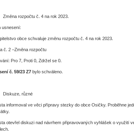
Změna rozpočtu č. 4 na rok 2023.
 usnesení:
pitelstvo obce schvaluje změnu rozpočtu č. 4 na rok 2023.
ha č. 2 –Změna rozpočtu
ání: Pro 7, Proti 0, Zdržel se 0.
ení č. 59/23 Z7
bylo schváleno.
Diskuze, různé
sta informoval ve věci přípravy stezky do obce Osičky. Proběhne je
átky.
sta otevřel diskuzi nad návrhem připravovaných vyhlášek o využití ve
ech.