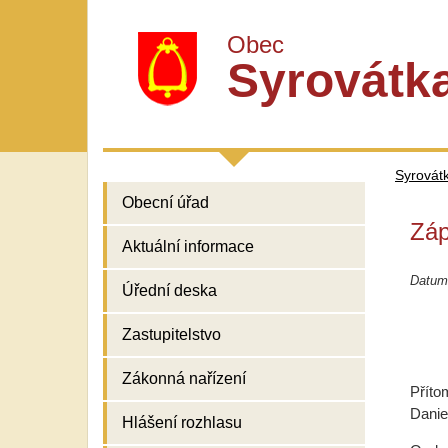
Obec
Syrovátk
Syrovát
Obecní úřad
Záp
Aktuální informace
Datum 
Úřední deska
Zastupitelstvo
Zákonná nařízení
Příto
Danie
Hlášení rozhlasu