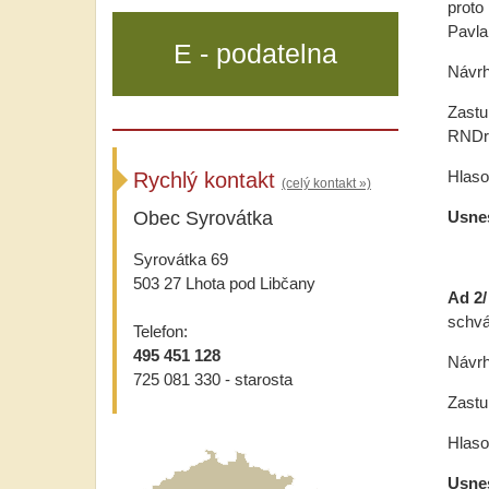
proto
Pavla
E - podatelna
Návrh
Zastu
RNDr.
Hlasov
Rychlý kontakt
(celý kontakt »)
Obec Syrovátka
Usnes
Syrovátka 69
503 27 Lhota pod Libčany
Ad 2/
schvál
Telefon:
495 451 128
Návrh
725 081 330 - starosta
Zastu
Hlasov
Usnes