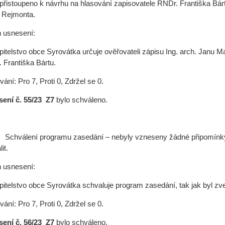
 přistoupeno k návrhu na hlasování zapisovatele RNDr. Františka Bár
 Rejmonta.
 usnesení:
pitelstvo obce Syrovátka určuje ověřovateli zápisu Ing. arch. Janu
 Františka Bártu.
ání: Pro 7, Proti 0, Zdržel se 0.
ení č. 55
/23 Z7
bylo schváleno.
Schválení programu zasedání – nebyly vzneseny žádné připomínky 
it.
 usnesení:
pitelstvo obce Syrovátka schvaluje program zasedání, tak jak byl zv
ání: Pro 7, Proti 0, Zdržel se 0.
ení č. 56
/23 Z7
bylo schváleno.