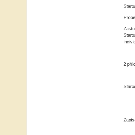
Staro
Probě
Zastu
Staro
indivi
2 pří
Staro
Zapi