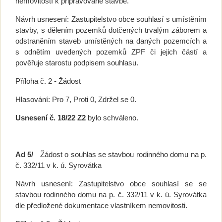
nemovitostí k připravované stavbě.
Návrh usnesení: Zastupitelstvo obce souhlasí s umístěním
stavby, s dělením pozemků dotčených trvalým záborem a
odstraněním staveb umístěných na daných pozemcích a
s odnětím uvedených pozemků ZPF či jejich částí a
pověřuje starostu podpisem souhlasu.
Příloha č. 2 - Žádost
Hlasování: Pro 7, Proti 0, Zdržel se 0.
Usnesení č. 18/22 Z2
bylo schváleno.
Ad 5/
Žádost o souhlas se stavbou rodinného domu na p.
č. 332/11 v k. ú. Syrovátka
Návrh usnesení: Zastupitelstvo obce souhlasí se se
stavbou rodinného domu na p. č. 332/11 v k. ú. Syrovátka
dle předložené dokumentace vlastníkem nemovitosti.