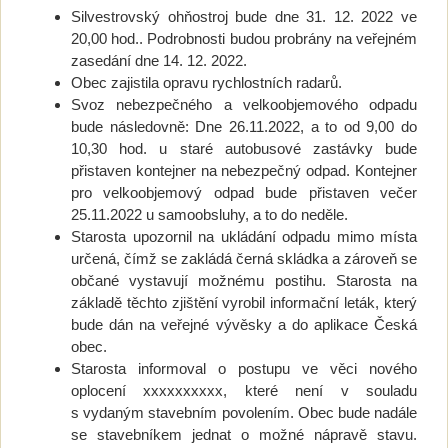
Silvestrovský ohňostroj bude dne 31. 12. 2022 ve
20,00 hod.. Podrobnosti budou probrány na veřejném
zasedání dne 14. 12. 2022.
Obec zajistila opravu rychlostních radarů.
Svoz nebezpečného a velkoobjemového odpadu
bude následovně: Dne 26.11.2022, a to od 9,00 do
10,30 hod. u staré autobusové zastávky bude
přistaven kontejner na nebezpečný odpad. Kontejner
pro velkoobjemový odpad bude přistaven večer
25.11.2022 u samoobsluhy, a to do neděle.
Starosta upozornil na ukládání odpadu mimo místa
určená, čímž se zakládá černá skládka a zároveň se
občané vystavují možnému postihu. Starosta na
základě těchto zjištění vyrobil informační leták, který
bude dán na veřejné vývěsky a do aplikace Česká
obec.
Starosta informoval o postupu ve věci nového
oplocení xxxxxxxxxx, které není v souladu
s vydaným stavebním povolením. Obec bude nadále
se stavebníkem jednat o možné nápravě stavu.