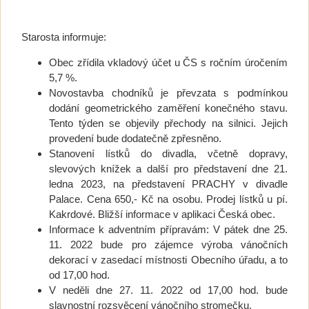
Starosta informuje:
Obec zřídila vkladový účet u ČS s ročním úročením
5,7 %.
Novostavba chodníků je převzata s podmínkou
dodání geometrického zaměření konečného stavu.
Tento týden se objevily přechody na silnici. Jejich
provedení bude dodatečně zpřesněno.
Stanovení lístků do divadla, včetně dopravy,
slevových knížek a další pro představení dne 21.
ledna 2023, na představení PRACHY v divadle
Palace. Cena 650,- Kč na osobu. Prodej lístků u pí.
Kakrdové. Bližší informace v aplikaci Česká obec.
Informace k adventním přípravám: V pátek dne 25.
11. 2022 bude pro zájemce výroba vánočních
dekorací v zasedací místnosti Obecního úřadu, a to
od 17,00 hod.
V neděli dne 27. 11. 2022 od 17,00 hod. bude
slavnostní rozsvěcení vánočního stromečku.