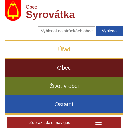
Obec
Syrovátka
Vyhledávání
na
stránkách
obce
Úřad
Obec
Život v obci
Ostatní
Zobrazit další navigaci