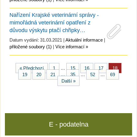
Nařízení Krajské veterinární správy -
mimořádná veterinární opatření z
důvodu výskytu ptačí chřipky…
Datum vydání: 31.03.2021 |
Aktuální informace
|
přiložené soubory (1)
|
Více informací »
« Předchozí
1
…
15
16
17
18
19
20
21
…
35
…
52
…
69
Další »
E - podatelna