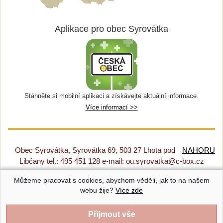
Aplikace pro obec Syrovátka
Stáhněte si mobilní aplikaci a získávejte aktuální informace.
Více informací >>
Obec Syrovátka, Syrovátka 69, 503 27 Lhota pod
NAHORU
Libčany tel.: 495 451 128 e-mail: ou.syrovatka@c-box.cz
Můžeme pracovat s cookies, abychom věděli, jak to na našem
Prohlášení o přístupnosti
|
Původní web
|
Nastavení cookies
webu žije?
Více zde