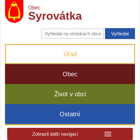
Obec
Syrovátka
Vyhledávání
na
stránkách
obce
Úřad
Obec
Život v obci
Ostatní
Zobrazit další navigaci