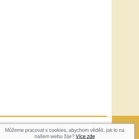
vatka@c-box.cz
NAHORU
Můžeme pracovat s cookies, abychom věděli, jak to na
našem webu žije?
Více zde