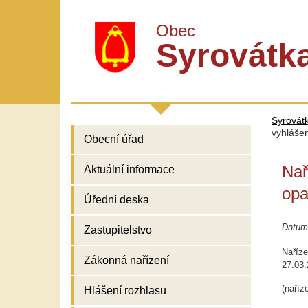
Obec
Syrovátk
Syrovát
vyhláše
Obecní úřad
Nař
Aktuální informace
opa
Úřední deska
Datum
Zastupitelstvo
Naříze
Zákonná nařízení
27.03
(naříz
Hlášení rozhlasu