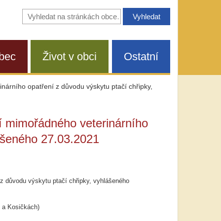
Vyhledávání
na
stránkách
obce
bec
Život v obci
Ostatní
nárního opatření z důvodu výskytu ptačí chřipky,
ní mimořádného veterinárního
lášeného 27.03.2021
 z důvodu výskytu ptačí chřipky, vyhlášeného
u a Kosičkách)