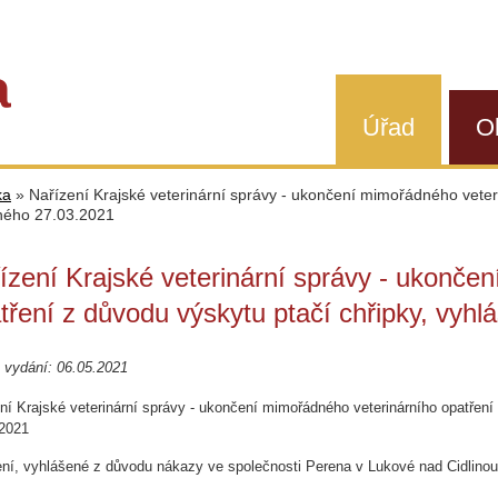
a
Úřad
O
ka
»
Nařízení Krajské veterinární správy - ukončení mimořádného veteri
ného 27.03.2021
ízení Krajské veterinární správy - ukonče
tření z důvodu výskytu ptačí chřipky, vyh
 vydání: 06.05.2021
ní Krajské veterinární správy - ukončení mimořádného veterinárního opatření
.2021
ení, vyhlášené z důvodu nákazy ve společnosti Perena v Lukové nad Cidlino