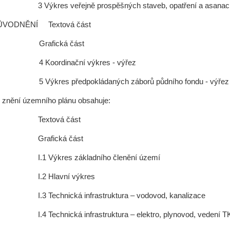
kres veřejně prospěšných staveb, opatření a asanací -
ŮVODNĚNÍ Textová část
Grafická část
4 Koordinační výkres - výřez 1
5 Výkres předpokládaných záborů půdního fondu -
 znění územního plánu obsahuje:
xtová část
afická část
1 Výkres základního členění území 1
.2 Hlavní výkres 1 : 5
 Technická infrastruktura – vodovod, kanaliza
Technická infrastruktura – elektro, plynovod, veden