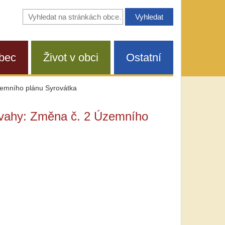
Vyhledávání
na
stránkách
obce
bec
Život v obci
Ostatní
zemního plánu Syrovátka
povahy: Změna č. 2 Územního