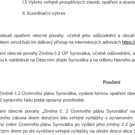
Výkres veřejně prospěšných staveb, opatření a as
II. Koordinační výkres 1 
obsah opatření obecné povahy, včetně jeho odůvodnění a obsah
bem umožňujícím dálkový přístup na internetových adresách
https:
ení obecné povahy Změna č.2 ÚP Syrovátka, včetně odůvodnění, a
sou k nahlédnutí na Obecním úřadu Syrovátka a na odboru hlavního a
Poučení
 Změně č.2 Územního plánu Syrovátka, vydané formou opatření obe
 2 správního řádu podat opravný prostředek.
ení obecné povahy „
Změna
č. 2
Územního plánu
Syrovátka“ na
bního zákona dnem doručení této veřejné vyhlášky s oznámením 
ho znění Územního plánu Syrovátka po vydání jeho změny č.2 (podl
ctým dnem po dni vyvěšení veřejné vyhlášky na úřední desce obce 