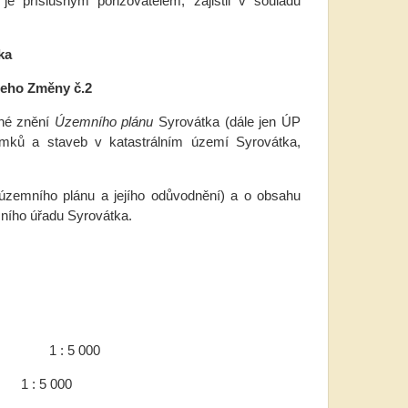
e příslušným pořizovatelem, zajistil v souladu
ka
jeho Změny č.2
lné znění
Územního plánu
Syrovátka (dále jen ÚP
mků a staveb v katastrálním území Syrovátka,
územního plánu a jejího odůvodnění) a o obsahu
ního úřadu Syrovátka.
 1 : 5 000
 5 000