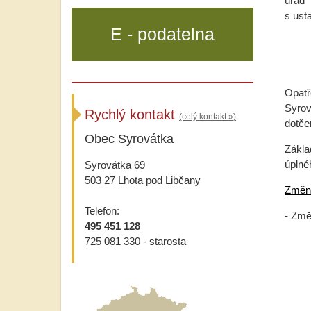
úřad 
s ust
E - podatelna
Opatř
Syrov
Rychlý kontakt
(celý kontakt »)
dotče
Obec Syrovátka
Zákla
úplné
Syrovátka 69
503 27 Lhota pod Libčany
Změna
Telefon:
- Zm
495 451 128
Gr
725 081 330 - starosta
1 V
2 