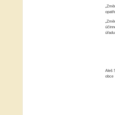
„Změn
opatř
„Změn
účinn
úřadu
A
o