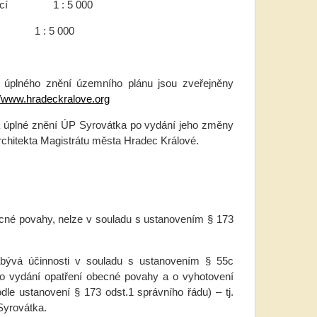
anací 1 : 5 000
: 5 000
 úplného znění územního plánu jsou zveřejněny
//www.hradeckralove.org
 úplné znění ÚP Syrovátka po vydání jeho změny
rchitekta Magistrátu města Hradec Králové.
cné povahy, nelze v souladu s ustanovením § 173
bývá účinnosti v souladu s ustanovením § 55c
o vydání opatření obecné povahy a o vyhotovení
e ustanovení § 173 odst.1 správního řádu) – tj.
Syrovátka.