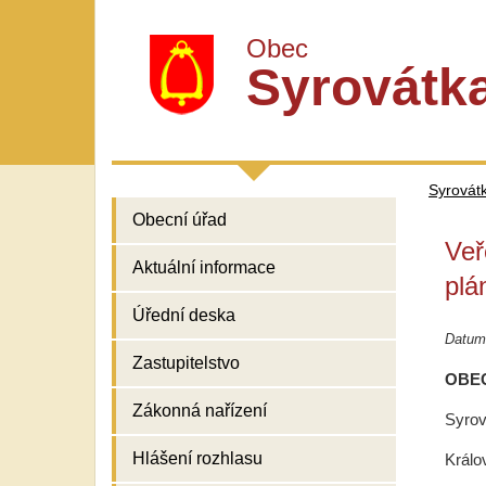
Obec
Syrovátk
Syrovát
Obecní úřad
Veř
Aktuální informace
plá
Úřední deska
Datum
Zastupitelstvo
OBE
Zákonná nařízení
Syrov
Hlášení rozhlasu
Králo