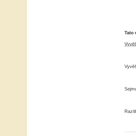
Tato 
Vyvěš
Vyv
Sejmuto
Razít