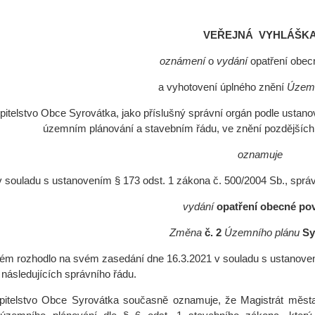
VEŘEJNÁ VYHLÁŠK
oznámení
o
vydání
opatření obec
a vyhotovení úplného znění
Územn
pitelstvo Obce Syrovátka, jako příslušný správní orgán podle ustanov
územním plánování a stavebním řádu, ve znění pozdějších 
oznamuje
v souladu s ustanovením § 173 odst. 1 zákona č. 500/2004 Sb., správn
vydání
opatření obecné po
Změna
č. 2
Územního plánu
Sy
rém rozhodlo na svém zasedání dne 16.3.2021 v souladu s ustanovení
 následujících správního řádu.
pitelstvo Obce Syrovátka současně oznamuje, že Magistrát města 