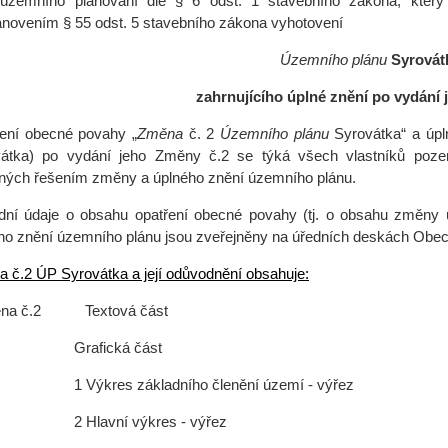
územního plánování dle § 6 odst. 1 stavebního zákona, který j
anovením § 55 odst. 5 stavebního zákona vyhotovení
Územního plánu
Syrovát
zahrnujícího úplné znění po vydání 
ení obecné povahy „
Změna
č. 2
Územního plánu
Syrovátka“ a úp
átka) po vydání jeho Změny č.2 se týká všech vlastníků poze
ných řešením změny a úplného znění územního plánu.
dní údaje o obsahu opatření obecné povahy (tj. o obsahu změny 
ho znění územního plánu jsou zveřejněny na úředních deskách Obec
 č.2 ÚP Syrovátka a její odůvodnění obsahuje:
ěna č.2 Textová část
afická část
ýkres základního členění území - výřez
Hlavní výkres - výřez 1 :