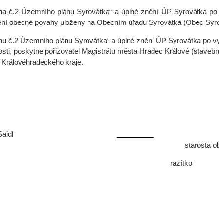
a č.2 Územního plánu Syrovátka“ a úplné znění ÚP Syrovátka po 
ení obecné povahy uloženy na Obecním úřadu Syrovátka (Obec Syrová
u č.2 Územního plánu Syrovátka“ a úplné znění ÚP Syrovátka po v
osti, poskytne pořizovatel Magistrátu města Hradec Králové (stave
 Královéhradeckého kraje.
leš Saidl
Jaroslav 
bce starosta obc
razítko