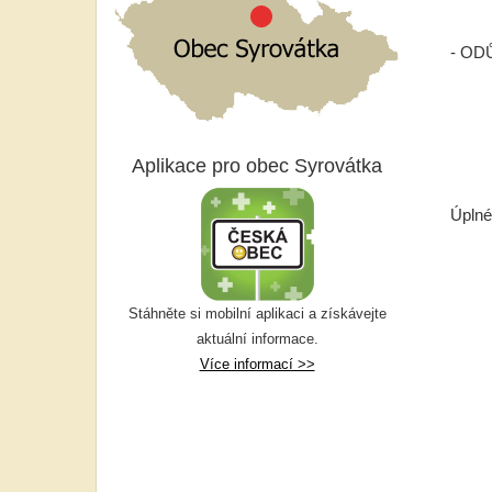
3 Vý
- OD
Aplikace pro obec Syrovátka
Úplné
Te
Gr
Stáhněte si mobilní aplikaci a získávejte
I.
aktuální informace.
Více informací >>
I
I.3
I.4 