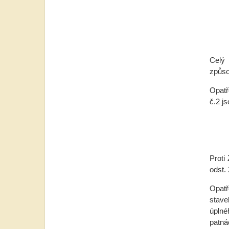
I.5 
Celý 
způso
Opatř
č.2 j
Proti
odst.
Opatř
stave
úplné
patná