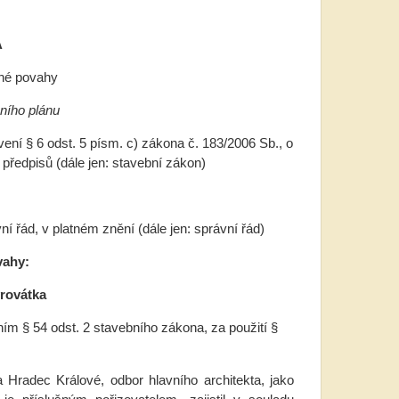
A
né povahy
ího plánu
ení § 6 odst. 5 písm. c) zákona č. 183/2006 Sb., o
předpisů (dále jen: stavební zákon)
í řád, v platném znění (dále jen: správní řád)
vahy:
rovátka
m § 54 odst. 2 stavebního zákona, za použití §
Hradec Králové, odbor hlavního architekta, jako