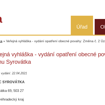
a
Úřad
O
ka
»
Veřejná vyhláška - vydání opatření obecné povahy: Změna č. 2 Ú
ejná vyhláška - vydání opatření obecné 
nu Syrovátka
 vydání: 22.04.2021
C SYROVÁTKA
átka 69, 503 27
véhradecký kraj