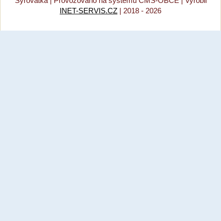
Syrovátka |
Provozováno na systému CMS-OBCE | Vyrobil
INET-SERVIS.CZ
| 2018 - 2026