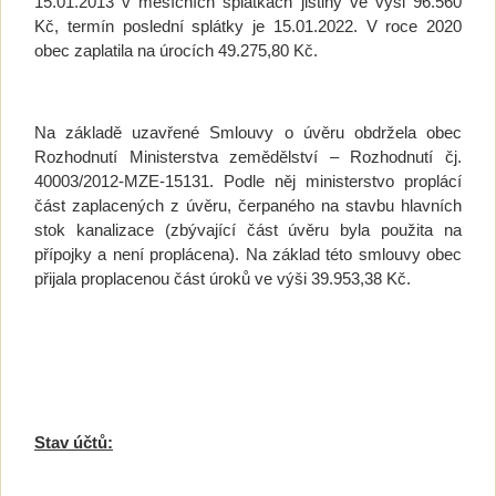
15.01.2013 v měsíčních splátkách jistiny ve výši 96.560
Kč, termín poslední splátky je 15.01.2022. V roce 2020
obec zaplatila na úrocích 49.275,80 Kč.
Na základě uzavřené Smlouvy o úvěru obdržela obec
Rozhodnutí Ministerstva zemědělství – Rozhodnutí čj.
40003/2012-MZE-15131. Podle něj ministerstvo proplácí
část zaplacených z úvěru, čerpaného na stavbu hlavních
stok kanalizace (zbývající část úvěru byla použita na
přípojky a není proplácena). Na základ této smlouvy obec
přijala proplacenou část úroků ve výši 39.953,38 Kč.
Stav účtů: