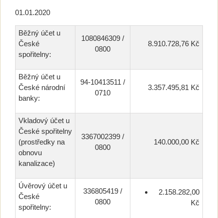
01.01.2020
Běžný účet u
1080846309 /
České
8.910.728,76 Kč
0800
spořitelny:
Běžný účet u
94-10413511 /
České národní
3.357.495,81 Kč
0710
banky:
Vkladový účet u
České spořitelny
3367002399 /
(prostředky na
140.000,00 Kč
0800
obnovu
kanalizace)
Úvěrový účet u
336805419 /
2.158.282,00
České
0800
Kč
spořitelny: