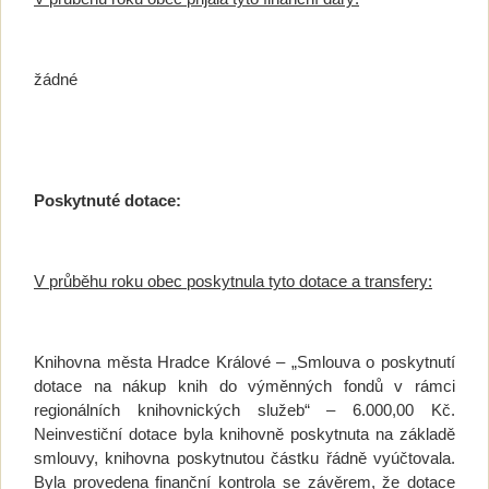
žádné
Poskytnuté dotace:
V průběhu roku obec poskytnula tyto dotace a transfery:
Knihovna města Hradce Králové – „Smlouva o poskytnutí
dotace na nákup knih do výměnných fondů v rámci
regionálních knihovnických služeb“ – 6.000,00 Kč.
Neinvestiční dotace byla knihovně poskytnuta na základě
smlouvy, knihovna poskytnutou částku řádně vyúčtovala.
Byla provedena finanční kontrola se závěrem, že dotace