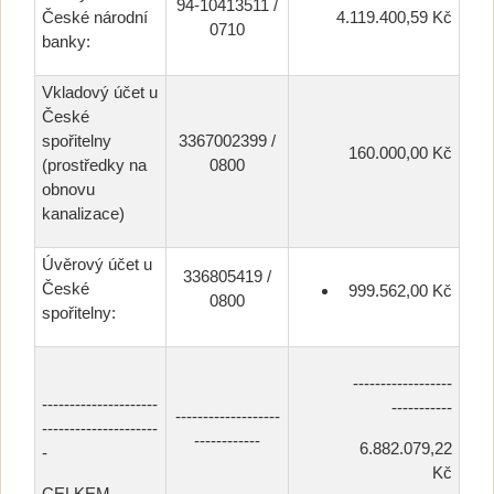
94-10413511 /
České národní
4.119.400,59 Kč
0710
banky:
Vkladový účet u
České
spořitelny
3367002399 /
160.000,00 Kč
(prostředky na
0800
obnovu
kanalizace)
Úvěrový účet u
336805419 /
České
999.562,00 Kč
0800
spořitelny:
------------------
---------------------
-----------
-------------------
---------------------
------------
6.882.079,22
-
Kč
CELKEM