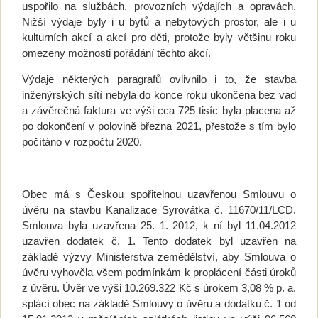
uspořilo na službách, provozních výdajích a opravách.
Nižší výdaje byly i u bytů a nebytových prostor, ale i u
kulturních akcí a akcí pro děti, protože byly většinu roku
omezeny možnosti pořádání těchto akcí.
Výdaje některých paragrafů ovlivnilo i to, že stavba
inženýrských sítí nebyla do konce roku ukončena bez vad
a závěrečná faktura ve výši cca 725 tisíc byla placena až
po dokončení v polovině března 2021, přestože s tím bylo
počítáno v rozpočtu 2020.
Obec má s Českou spořitelnou uzavřenou Smlouvu o
úvěru na stavbu Kanalizace Syrovátka č. 11670/11/LCD.
Smlouva byla uzavřena 25. 1. 2012, k ní byl 11.04.2012
uzavřen dodatek č. 1. Tento dodatek byl uzavřen na
základě výzvy Ministerstva zemědělství, aby Smlouva o
úvěru vyhověla všem podmínkám k proplácení části úroků
z úvěru. Úvěr ve výši 10.269.322 Kč s úrokem 3,08 % p. a.
splácí obec na základě Smlouvy o úvěru a dodatku č. 1 od