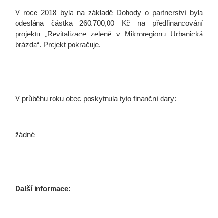
V roce 2018 byla na základě Dohody o partnerství byla
odeslána částka 260.700,00 Kč na předfinancování
projektu „Revitalizace zeleně v Mikroregionu Urbanická
brázda“. Projekt pokračuje.
V průběhu roku obec poskytnula tyto finanční dary:
žádné
Další informace: