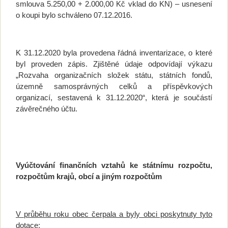
smlouva 5.250,00 + 2.000,00 Kč vklad do KN) – usnesení
o koupi bylo schváleno 07.12.2016.
K 31.12.2020 byla provedena řádná inventarizace, o které
byl proveden zápis. Zjištěné údaje odpovídají výkazu
„Rozvaha organizačních složek státu, státních fondů,
územně samosprávných celků a příspěvkových
organizací, sestavená k 31.12.2020“, která je součástí
závěrečného účtu.
Vyúčtování finančních vztahů ke státnímu rozpočtu,
rozpočtům krajů, obcí a jiným rozpočtům
V průběhu roku obec čerpala a byly obci poskytnuty tyto
dotace: