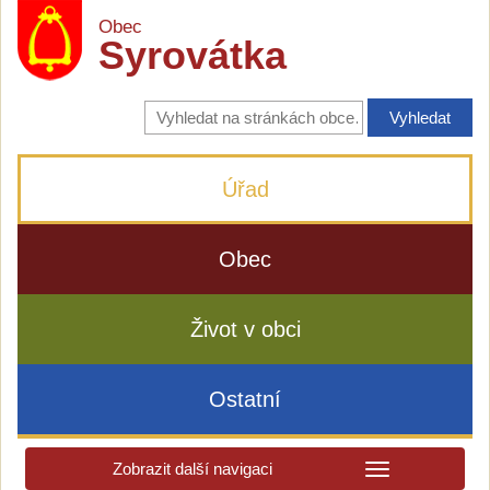
Obec
Syrovátka
Vyhledávání
na
stránkách
obce
Úřad
Obec
Život v obci
Ostatní
Zobrazit další navigaci