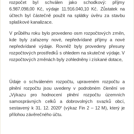
rozpočet byl schválen jako schodkový: příjmy
6.987.098,00 Kč, výdaje 11.916.040,10 Kč. Zůstatek na
účtech byl částečně použit na splátky úvěru za stavbu
splaškové kanalizace.
V průběhu roku bylo provedeno osm rozpočtových změn,
kde byly zařazeny nové, nepředvídané příjmy a nové
nepředvídané výdaje. Rovněž byly provedeny přesuny
rozpočtových prostředků s ohledem na skutečné výdaje. V
rozpočtových změnách byly zohledněny i získané dotace,
Údaje o schváleném rozpočtu, upraveném rozpočtu a
plnění rozpočtu jsou uvedeny v podrobném členění ve
„Výkazu pro hodnocení plnění rozpočtu územních
samosprávných celků a dobrovolných svazků obcí,
sestavený k 31. 12. 2020“ (výkaz Fin 2 – 12 M), který je
přílohou závěrečného účtu.