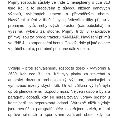
Příjmy rozpočtu zůstaly ve třídě 1 nenaplněny o cca 313
tisíc Kč, a to především z důvodu nižších daňových
výnosů, vybíraných státem a převáděným obcím.
Navýšení plnění v třídě 2 bylo především díky příjmu z
pronájmu bytů, nebytových prostor (samoobsluha), a
vyššímu výběru za stočné. Příjmy třídy 3 (kapitálové
příjmy) jsou za prodej traktoru YANMAR. Navýšení příjmů
ve třídě 4 – kompenzační bonus Covid2, dále přijaté dotace
v průběhu roku, podrobně popsané dále v textu.
Výdaje – proti schválenému rozpočtu došlo k vytvoření §
3639, kde cca 311 tis. Kč byly platby za stavební a
autorský dozor a archeologický výzkum, související s
výstavbou inženýrských sítí. Drtivá většina výdajů byla
oproti plánovanému rozpočtu nižší. Největší úspora byla u
paragrafu odpadů, kdy se nerealizovaly úpravy prostor u
kontejnerů na separovaný odpad. Výrazně nižší výdaje
jsou rovněž u paragrafů péče o veřejnou zeleň, místní
správě silnicích a sportovním zařízení obce, kdy se