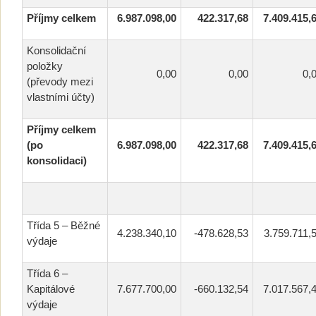
Příjmy celkem
6.987.098,00
422.317,68
7.409.415,
Konsolidační
položky
0,00
0,00
0,
(převody mezi
vlastními účty)
Příjmy celkem
(po
6.987.098,00
422.317,68
7.409.415,
konsolidaci)
Třída 5 – Běžné
4.238.340,10
-478.628,53
3.759.711,
výdaje
Třída 6 –
Kapitálové
7.677.700,00
-660.132,54
7.017.567,
výdaje