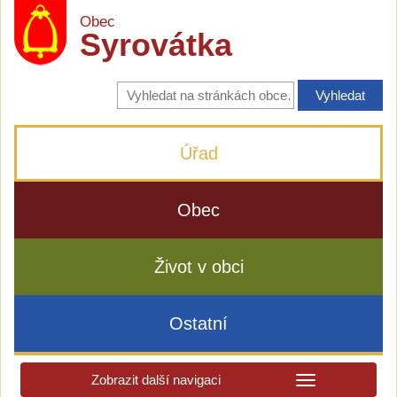
Obec
Syrovátka
Vyhledávání
na
stránkách
obce
Úřad
Obec
Život v obci
Ostatní
Zobrazit další navigaci