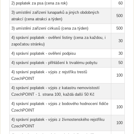
2) poplatek za psa (cena za rok)
60
3) umístění zařízení lunaparků a jiných obdobných
500
atrakcí (cena atrakci a týden)
3) umístění zařízení cirkusů (cena za týden)
500
4) správní poplatek - ověření listiny (cena za každou, i
30
započatou stránku)
4) správní poplatek - ověření podpisu
30
4) správní poplatek - přihlášení k trvalému pobytu
50
4) správní poplatek - výpis z rejstříku trestů
100
CzechPOINT
4) správní poplatek - výpis z katastru nemovistostí
CzechPOINT - 1. strana 100, každá další 50 Kč
4) správní poplatek - výpis z bodového hodnocení řidiče
100
CzechPOINT
4) správní poplatek - výpis z živnostenského rejstříku
100
CzechPOINT