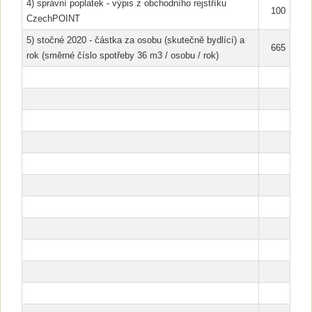
4) správní poplatek - výpis z obchodního rejstříku
100
CzechPOINT
5) stočné 2020 - částka za osobu (skutečně bydlící) a
665
rok (směrné číslo spotřeby 36 m3 / osobu / rok)