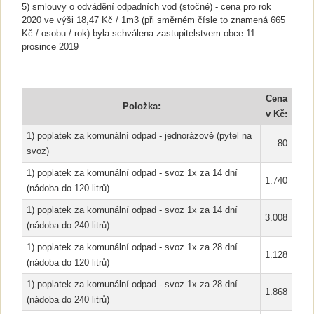
5) smlouvy o odvádění odpadních vod (stočné) - cena pro rok
2020 ve výši 18,47 Kč / 1m3 (při směrném čísle to znamená 665
Kč / osobu / rok) byla schválena zastupitelstvem obce 11.
prosince 2019
Cena
Položka:
v Kč:
1) poplatek za komunální odpad - jednorázově (pytel na
80
svoz)
1) poplatek za komunální odpad - svoz 1x za 14 dní
1.740
(nádoba do 120 litrů)
1) poplatek za komunální odpad - svoz 1x za 14 dní
3.008
(nádoba do 240 litrů)
1) poplatek za komunální odpad - svoz 1x za 28 dní
1.128
(nádoba do 120 litrů)
1) poplatek za komunální odpad - svoz 1x za 28 dní
1.868
(nádoba do 240 litrů)