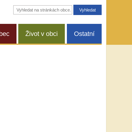
Vyhledávání
na
stránkách
obce
bec
Život v obci
Ostatní