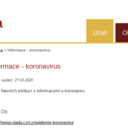
a
Úřad
O
ka
»
Informace - koronavirus
ormace - koronavirus
 vydání: 27.03.2020
hlavních institucí s informacemi o koronaviru.
 ČR:
://www.vlada.cz/cz/epidemie-koronaviru/