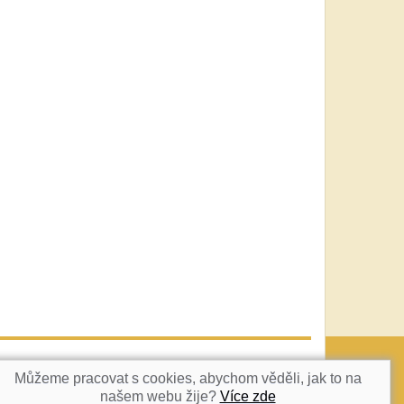
vatka@c-box.cz
NAHORU
Můžeme pracovat s cookies, abychom věděli, jak to na
našem webu žije?
Více zde