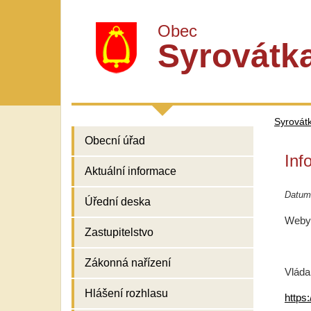
Obec
Syrovátk
Syrovát
Obecní úřad
Inf
Aktuální informace
Datum
Úřední deska
Weby 
Zastupitelstvo
Zákonná nařízení
Vláda
Hlášení rozhlasu
https