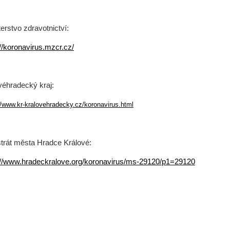
terstvo zdravotnictví:
://koronavirus.mzcr.cz/
véhradecký kraj:
//www.kr-kralovehradecky.cz/koronavirus.html
trát města Hradce Králové:
://www.hradeckralove.org/koronavirus/ms-29120/p1=29120