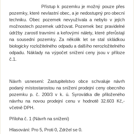
Přístup k pozemku je možný pouze přes
pozemky, které nevlastní obec, a je nedostupný pro obecní
techniku. Obec pozemek nevyužívala a nebylo v jejích
možnostech pozemek udržovat. Pozemek bez pravidelné
údržby zarostl travními a keřovými nálety, které přerůstají
na sousední pozemky. Za několik let se stal skládkou
biologicky rozložitelného odpadu a dalšího nerozložitelného
odpadu. Náklady na výpočet snížení ceny jsou v příloze
č.1.
Návrh usnesení: Zastupitelstvo obce schvaluje návrh
podaný místostarostou na snížení prodejní ceny obecního
pozemku p. č. 200/3 v k. ú. Syrovátka dle přiloženého
návrhu na novou prodejní cenu v hodnotě 32.603 Kč,-
včetně DPH.
Příloha č. 1 (Návrh na snížení)
Hlasování: Pro 5, Proti 0, Zdržel se 0.