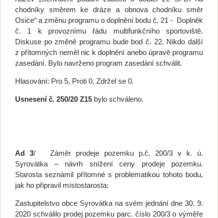
chodníky směrem ke dráze a obnova chodníku směr
Osice“ a změnu programu o doplnění bodu č. 21 - Doplněk
č. 1 k provoznímu řádu multifunkčního sportoviště.
Diskuse po změně programu bude bod č. 22. Nikdo další
z přítomných neměl nic k doplnění anebo úpravě programu
zasedání. Bylo navrženo program zasedání schválit.
Hlasování: Pro 5, Proti 0, Zdržel se 0.
Usnesení č. 250/20 Z15
bylo schváleno.
Ad 3
/ Záměr prodeje pozemku p.č. 200/3 v k. ú.
Syrovátka – návrh snížení ceny prodeje pozemku.
Starosta seznámil přítomné s problematikou tohoto bodu,
jak ho připravil místostarosta:
Zastupitelstvo obce Syrovátka na svém jednání dne 30. 9.
2020 schválilo prodej pozemku parc. číslo 200/3 o výměře