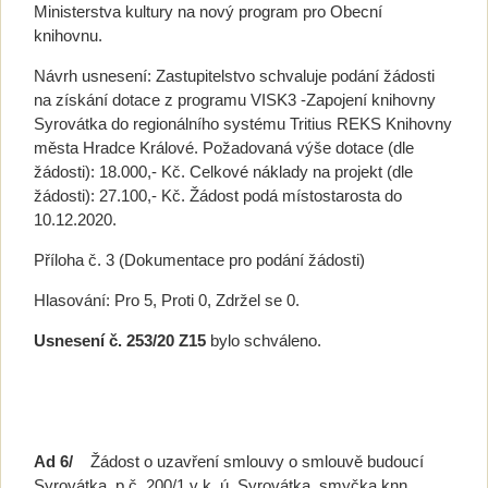
Ministerstva kultury na nový program pro Obecní
knihovnu.
Návrh usnesení: Zastupitelstvo schvaluje podání žádosti
na získání dotace z programu VISK3 -Zapojení knihovny
Syrovátka do regionálního systému Tritius REKS Knihovny
města Hradce Králové. Požadovaná výše dotace (dle
žádosti): 18.000,- Kč. Celkové náklady na projekt (dle
žádosti): 27.100,- Kč. Žádost podá místostarosta do
10.12.2020.
Příloha č. 3 (Dokumentace pro podání žádosti)
Hlasování: Pro 5, Proti 0, Zdržel se 0.
Usnesení č. 253/20 Z15
bylo schváleno.
Ad 6/
Žádost o uzavření smlouvy o smlouvě budoucí
Syrovátka, p.č. 200/1 v k. ú. Syrovátka, smyčka knn.