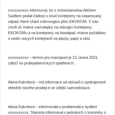
xxxxxxxxxx informoval, že s místostarostou Alešem
Saidlem podali žádost o nové kontejnery na separovaný
odpad, které shání mikroregion přes EKOKOM. V tuto
chvíli už máme samolepky na stávající kontejnery
EKOKOMu a na kontejnery na bioodpad, máme požádáno
o sedm nových kontejnerů na plasty, papír a sklo.
xxxxxxxxxx – termín pro masopust je 13. února 2021,
záleží na protiepidemických opatřeních.
Alena Kakrdová – má informace od občanů o spokojenosti
ohledně nového prodejce ve zdejší samoobsluze.
Alena Kakrdová – informovala o problematice bydlení
xxxxxxxxxx. Starosta informoval o jednáních s kominíky o