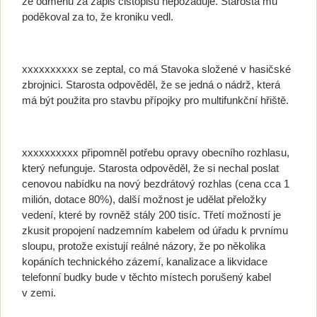
že odměnu za zápis čistopisu nepožaduje. Starosta mu
poděkoval za to, že kroniku vedl.
xxxxxxxxxx se zeptal, co má Stavoka složené v hasičské
zbrojnici. Starosta odpověděl, že se jedná o nádrž, která
má být použita pro stavbu přípojky pro multifunkční hřiště.
xxxxxxxxxx připomněl potřebu opravy obecního rozhlasu,
který nefunguje. Starosta odpověděl, že si nechal poslat
cenovou nabídku na nový bezdrátový rozhlas (cena cca 1
milión, dotace 80%), další možnost je udělat přeložky
vedení, které by rovněž stály 200 tisíc. Třetí možností je
zkusit propojení nadzemním kabelem od úřadu k prvnímu
sloupu, protože existují reálné názory, že po několika
kopáních technického zázemí, kanalizace a likvidace
telefonní budky bude v těchto místech porušený kabel
v zemi.