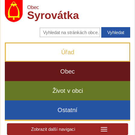
Obec
Syrovátka
Vyhledávání
na
stránkách
obce
Úřad
Obec
Život v obci
Ostatní
Zobrazit další navigaci