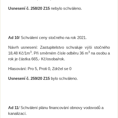
Usnesení č. 258
/20 Z15
nebylo schváleno.
Ad 10
/ Schválení ceny stočného na rok 2021.
Návrh usnesení: Zastupitelstvo schvaluje výši stočného
3
3
18,48 Kč/1m
. Při směrném čísle odběru 36 m
na osobu a
rok je částka 665,- Kč/osoba/rok.
Hlasování: Pro 5, Proti 0, Zdržel se 0
Usnesení č. 259/20 Z15
bylo schváleno.
Ad 11
/ Schválení plánu financování obnovy vodovodů a
kanalizací.