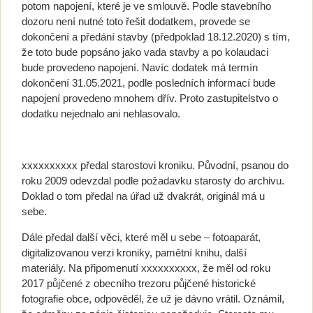
potom napojení, které je ve smlouvě. Podle stavebního
dozoru není nutné toto řešit dodatkem, provede se
dokončení a předání stavby (předpoklad 18.12.2020) s tím,
že toto bude popsáno jako vada stavby a po kolaudaci
bude provedeno napojení. Navíc dodatek má termín
dokončení 31.05.2021, podle posledních informací bude
napojení provedeno mnohem dřív. Proto zastupitelstvo o
dodatku nejednalo ani nehlasovalo.
xxxxxxxxxx předal starostovi kroniku. Původní, psanou do
roku 2009 odevzdal podle požadavku starosty do archivu.
Doklad o tom předal na úřad už dvakrát, originál má u
sebe.
Dále předal další věci, které měl u sebe – fotoaparát,
digitalizovanou verzi kroniky, pamětní knihu, další
materiály. Na připomenutí xxxxxxxxxx, že měl od roku
2017 půjčené z obecního trezoru půjčené historické
fotografie obce, odpověděl, že už je dávno vrátil. Oznámil,