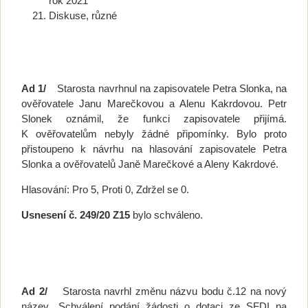
rok 2021
Diskuse, různé
Ad 1/
Starosta navrhnul na zapisovatele Petra Slonka, na
ověřovatele Janu Marečkovou a Alenu Kakrdovou. Petr
Slonek oznámil, že funkci zapisovatele přijímá.
K ověřovatelům nebyly žádné připomínky. Bylo proto
přistoupeno k návrhu na hlasování zapisovatele Petra
Slonka a ověřovatelů Janě Marečkové a Aleny Kakrdové.
Hlasování: Pro 5, Proti 0, Zdržel se 0.
Usnesení č. 249/20 Z15
bylo schváleno.
Ad 2/
Starosta navrhl změnu názvu bodu č.12 na nový
název „Schválení podání žádosti o dotaci ze SFDI na