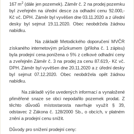
2
167 m
(dále jen pozemek). Záměr č. 2 na prodej pozemku
byl zveřejněn na úřední desce za odhadní cenu 92.000,-
Kč vč. DPH. Záměr byl vyvěšen dne 03.11.2020 a z úřední
desky byl sejmut 19.11.2020. Obec neobdržela žádnou
nabídku.
Na základě Metodického doporučení MVČR
získaného internetovým průzkumem (příloha č. 1 zápisu)
byla prodejní cena ponížena o 5% z celkové odhadní ceny
a zveřejněn Záměr č. 3 na prodej za cenu 87.619,- Kč vč.
DPH. Záměr byl vyvěšen dne 20.11.2020 a z úřední desky
byl sejmut 07.12.2020. Obec neobdržela opět žádnou
nabídku.
Na základě výše uvedených informací a vynaložené
přiměřené snaze se obci nepodařilo pozemek prodat. Z
těchto důvodů místostarosta navrhuje využít § 39,
odstavec 2 Zákona č. 128/2000 Sb., o obcích, v platném
znění a prodejní cenu snížit.
Důvody pro snížení prodejní ceny: