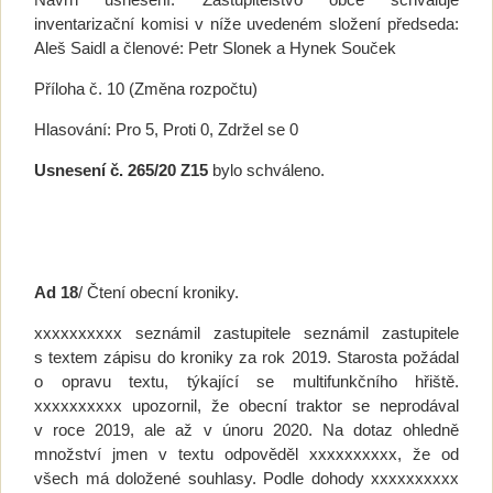
inventarizační komisi v níže uvedeném složení předseda:
Aleš Saidl a členové: Petr Slonek a Hynek Souček
Příloha č. 10 (Změna rozpočtu)
Hlasování: Pro 5, Proti 0, Zdržel se 0
Usnesení č. 265/20 Z15
bylo schváleno.
Ad 18
/ Čtení obecní kroniky.
xxxxxxxxxx seznámil zastupitele seznámil zastupitele
s textem zápisu do kroniky za rok 2019. Starosta požádal
o opravu textu, týkající se multifunkčního hřiště.
xxxxxxxxxx upozornil, že obecní traktor se neprodával
v roce 2019, ale až v únoru 2020. Na dotaz ohledně
množství jmen v textu odpověděl xxxxxxxxxx, že od
všech má doložené souhlasy. Podle dohody xxxxxxxxxx