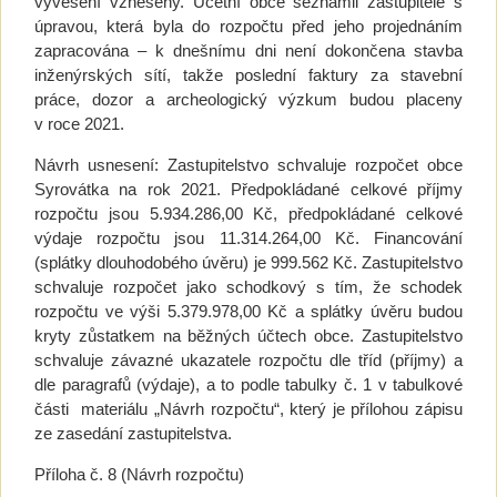
vyvěšení vzneseny. Účetní obce seznámil zastupitele s
úpravou, která byla do rozpočtu před jeho projednáním
zapracována – k dnešnímu dni není dokončena stavba
inženýrských sítí, takže poslední faktury za stavební
práce, dozor a archeologický výzkum budou placeny
v roce 2021.
Návrh usnesení: Zastupitelstvo schvaluje rozpočet obce
Syrovátka na rok 2021. Předpokládané celkové příjmy
rozpočtu jsou 5.934.286,00 Kč, předpokládané celkové
výdaje rozpočtu jsou 11.314.264,00 Kč. Financování
(splátky dlouhodobého úvěru) je 999.562 Kč. Zastupitelstvo
schvaluje rozpočet jako schodkový s tím, že schodek
rozpočtu ve výši 5.379.978,00 Kč a splátky úvěru budou
kryty zůstatkem na běžných účtech obce. Zastupitelstvo
schvaluje závazné ukazatele rozpočtu dle tříd (příjmy) a
dle paragrafů (výdaje), a to podle tabulky č. 1 v tabulkové
části materiálu „Návrh rozpočtu“, který je přílohou zápisu
ze zasedání zastupitelstva.
Příloha č. 8 (Návrh rozpočtu)