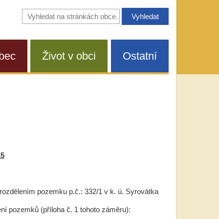
Vyhledávání
na
stránkách
obce
bec
Život v obci
Ostatní
15
rozdělením pozemku p.č.: 332/1 v k. ú. Syrovátka
ní pozemků (příloha č. 1 tohoto záměru):