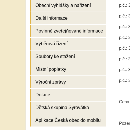
p.č.:
Obecní vyhlášky a nařízení
p.č.:
Další informace
p.č.:
Povinně zveřejňované informace
p.č.:
Výběrová řízení
p.č.:
Soubory ke stažení
p.č.:
Místní poplatky
p.č.:
p.č.:
Výroční zprávy
Dotace
Cena 
Dětská skupina Syrovátka
Aplikace Česká obec do mobilu
Pozem