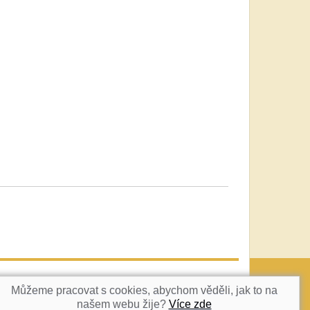
vatka@c-box.cz
NAHORU
Můžeme pracovat s cookies, abychom věděli, jak to na
našem webu žije?
Více zde