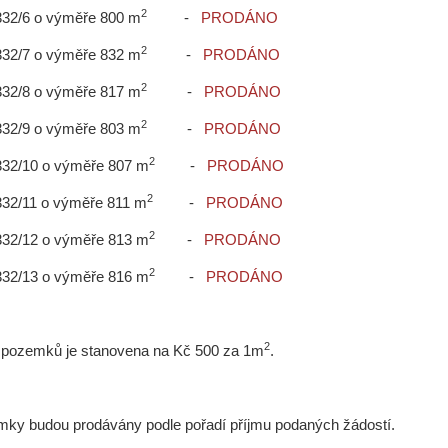
2
 332/6 o výměře 800 m
-
PRODÁNO
2
 332/7 o výměře 832 m
-
PRODÁNO
2
 332/8 o výměře 817 m
-
PRODÁNO
2
 332/9 o výměře 803 m
-
PRODÁNO
2
 332/10 o výměře 807 m
-
PRODÁNO
2
 332/11 o výměře 811 m
-
PRODÁNO
2
 332/12 o výměře 813 m
-
PRODÁNO
2
 332/13 o výměře 816 m
-
PRODÁNO
2
pozemků je stanovena na Kč 500 za 1m
.
ky budou prodávány podle pořadí příjmu podaných žádostí.