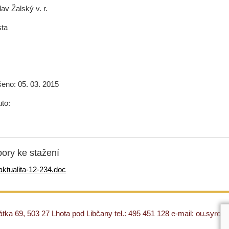
av Žalský v. r.
sta
eno: 05. 03. 2015
to:
ory ke stažení
aktualita-12-234.doc
ka 69, 503 27 Lhota pod Libčany tel.: 495 451 128 e-mail: ou.syro