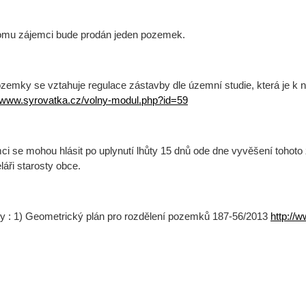
mu zájemci bude prodán jeden pozemek.
zemky se vztahuje regulace zástavby dle územní studie, která je k n
//www.syrovatka.cz/volny-modul.php?id=59
ci se mohou hlásit po uplynutí lhůty 15 dnů ode dne vyvěšení tohot
láři starosty obce.
hy : 1) Geometrický plán pro rozdělení pozemků 187-56/2013
http://