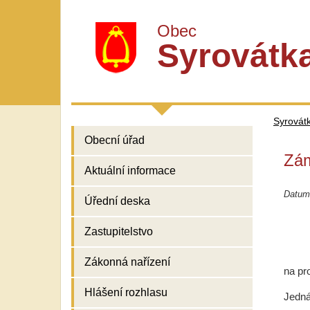
Obec
Syrovátk
Syrovát
Obecní úřad
Zám
Aktuální informace
Datum
Úřední deska
Zastupitelstvo
Zákonná nařízení
na pr
Hlášení rozhlasu
Jedná