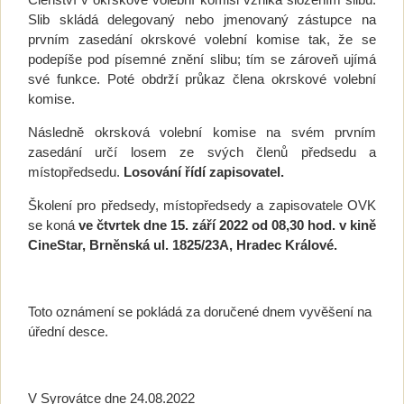
Slib skládá delegovaný nebo jmenovaný zástupce na
prvním zasedání okrskové volební komise tak, že se
podepíše pod písemné znění slibu; tím se zároveň ujímá
své funkce. Poté obdrží průkaz člena okrskové volební
komise.
Následně okrsková volební komise na svém prvním
zasedání určí losem ze svých členů předsedu a
místopředsedu.
Losování řídí zapisovatel.
Školení pro předsedy, místopředsedy a zapisovatele OVK
se koná
ve čtvrtek dne 15. září 2022 od 08,30 hod. v kině
CineStar, Brněnská ul. 1825/23A, Hradec Králové.
Toto oznámení se pokládá za doručené dnem vyvěšení na
úřední desce.
V Syrovátce dne 24.08.2022