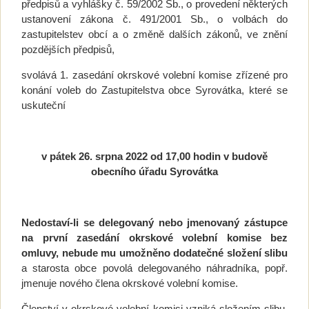
předpisů a vyhlášky č. 59/2002 Sb., o provedení některých
ustanovení zákona č. 491/2001 Sb., o volbách do
zastupitelstev obcí a o změně dalších zákonů, ve znění
pozdějších předpisů,
svolává 1. zasedání okrskové volební komise zřízené pro
konání voleb do Zastupitelstva obce Syrovátka, které se
uskuteční
v pátek 26. srpna 2022 od 17,00 hodin v budově
obecního úřadu Syrovátka
Nedostaví-li se delegovaný nebo jmenovaný zástupce
na první zasedání okrskové volební komise bez
omluvy, nebude mu umožněno dodatečné složení slibu
a starosta obce povolá delegovaného náhradníka, popř.
jmenuje nového člena okrskové volební komise.
Členství v okrskové volební komisi vzniká složením slibu.