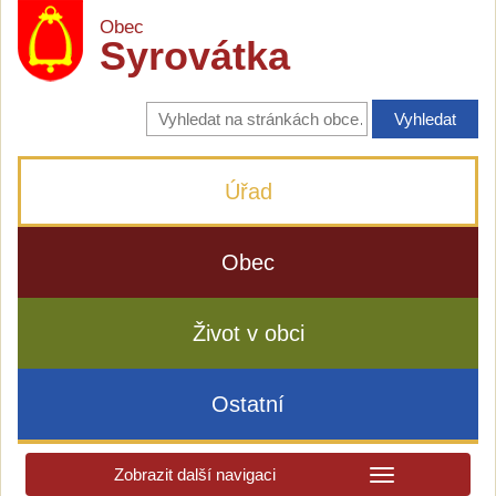
Obec
Syrovátka
Vyhledávání
na
stránkách
obce
Úřad
Obec
Život v obci
Ostatní
Zobrazit další navigaci