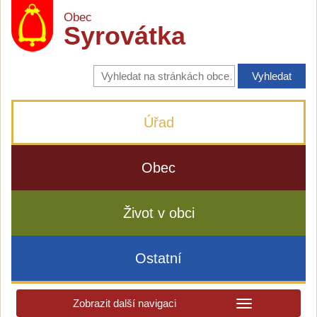
Obec
Syrovátka
Vyhledávání
na
stránkách
obce
Úřad
Obec
Život v obci
Ostatní
Zobrazit další navigaci