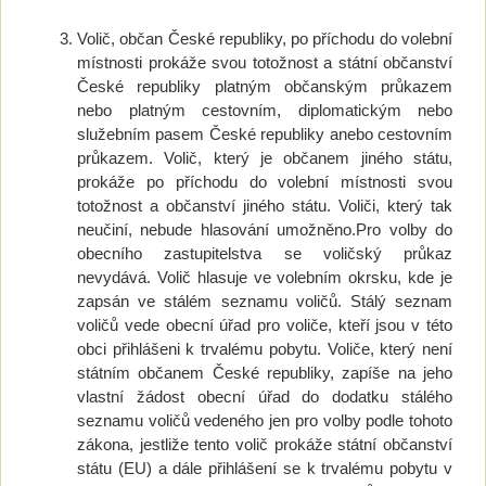
Volič, občan České republiky, po příchodu do volební
místnosti prokáže svou totožnost a státní občanství
České republiky platným občanským průkazem
nebo platným cestovním, diplomatickým nebo
služebním pasem České republiky anebo cestovním
průkazem. Volič, který je občanem jiného státu,
prokáže po příchodu do volební místnosti svou
totožnost a občanství jiného státu. Voliči, který tak
neučiní, nebude hlasování umožněno.Pro volby do
obecního zastupitelstva se voličský průkaz
nevydává. Volič hlasuje ve volebním okrsku, kde je
zapsán ve stálém seznamu voličů. Stálý seznam
voličů vede obecní úřad pro voliče, kteří jsou v této
obci přihlášeni k trvalému pobytu. Voliče, který není
státním občanem České republiky, zapíše na jeho
vlastní žádost obecní úřad do dodatku stálého
seznamu voličů vedeného jen pro volby podle tohoto
zákona, jestliže tento volič prokáže státní občanství
státu (EU) a dále přihlášení se k trvalému pobytu v