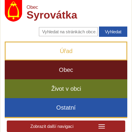
Obec
Syrovátka
Vyhledávání
na
stránkách
obce
Úřad
Obec
Život v obci
Ostatní
Zobrazit další navigaci