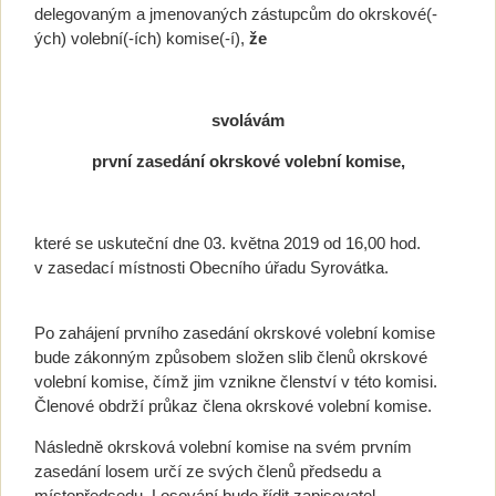
delegovaným a jmenovaných zástupcům do okrskové(-
ých) volební(-ích) komise(-í),
že
svolávám
první zasedání okrskové volební komise,
které se uskuteční dne 03. května 2019 od 16,00 hod.
v zasedací místnosti Obecního úřadu Syrovátka.
Po zahájení prvního zasedání okrskové volební komise
bude zákonným způsobem složen slib členů okrskové
volební komise, čímž jim vznikne členství v této komisi.
Členové obdrží průkaz člena okrskové volební komise.
Následně okrsková volební komise na svém prvním
zasedání losem určí ze svých členů předsedu a
místopředsedu. Losování bude řídit zapisovatel.