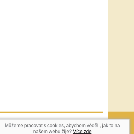
vatka@c-box.cz
NAHORU
Můžeme pracovat s cookies, abychom věděli, jak to na
našem webu žije?
Více zde