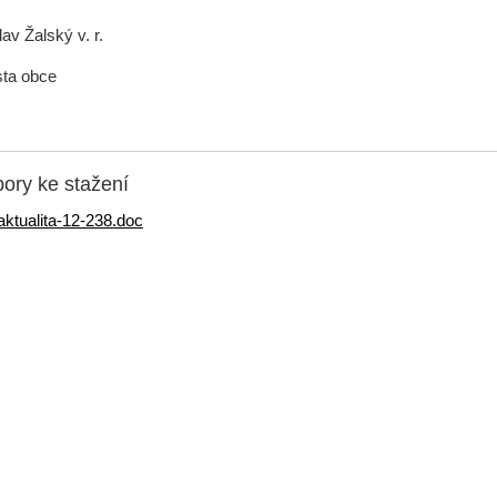
av Žalský v. r.
sta obce
ory ke stažení
aktualita-12-238.doc