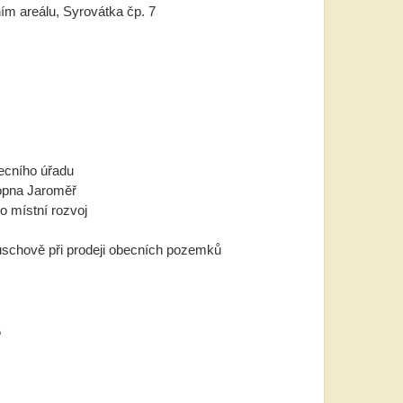
ím areálu, Syrovátka čp. 7
ecního úřadu
topna Jaroměř
o místní rozvoj
úschově při prodeji obecních pozemků
5