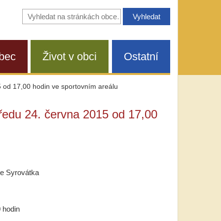
Vyhledávání
na
stránkách
obce
bec
Život v obci
Ostatní
5 od 17,00 hodin ve sportovním areálu
tředu 24. června 2015 od 17,00
ce Syrovátka
0 hodin