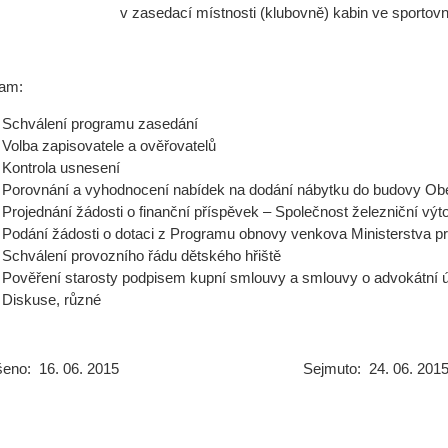
v zasedací místnosti (klubovně) kabin ve sportovn
ram:
Schválení programu zasedání
Volba zapisovatele a ověřovatelů
Kontrola usnesení
Porovnání a vyhodnocení nabídek na dodání nábytku do budovy Ob
Projednání žádosti o finanční příspěvek – Společnost železniční vý
Podání žádosti o dotaci z Programu obnovy venkova Ministerstva pr
Schválení provozního řádu dětského hřiště
Pověření starosty podpisem kupní smlouvy a smlouvy o advokátní 
Diskuse, různé
ěšeno: 16. 06. 2015 Sejmuto: 24. 06. 201