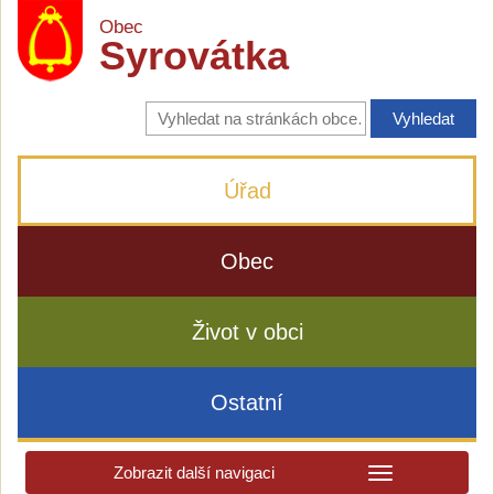
Obec
Syrovátka
Vyhledávání
na
stránkách
obce
Úřad
Obec
Život v obci
Ostatní
Zobrazit další navigaci