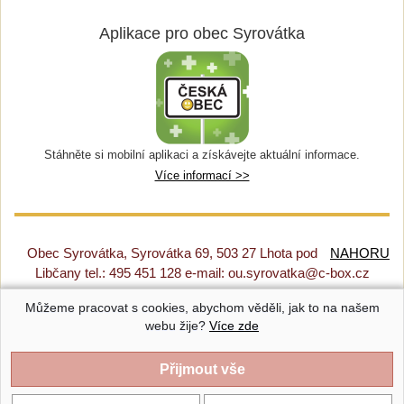
Aplikace pro obec Syrovátka
Stáhněte si mobilní aplikaci a získávejte aktuální informace.
Více informací >>
Obec Syrovátka, Syrovátka 69, 503 27 Lhota pod
NAHORU
Libčany tel.: 495 451 128 e-mail: ou.syrovatka@c-box.cz
Můžeme pracovat s cookies, abychom věděli, jak to na našem
Prohlášení o přístupnosti
|
Původní web
|
Nastavení cookies
webu žije?
Více zde
Syrovátka |
Provozováno na systému CMS-OBCE | Vyrobil