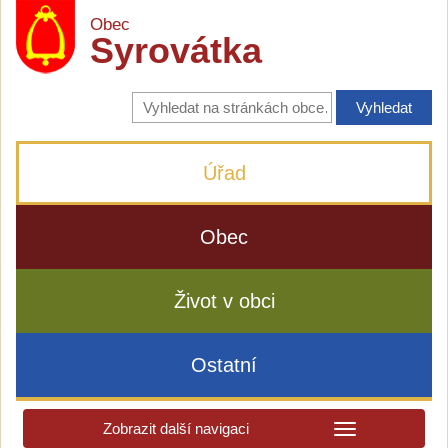
Obec
Syrovátka
Vyhledávání
na
stránkách
obce
Úřad
Obec
Život v obci
Ostatní
Zobrazit další navigaci