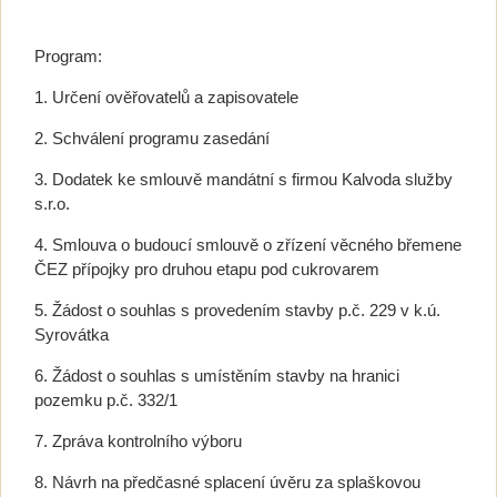
Program:
1. Určení ověřovatelů a zapisovatele
2. Schválení programu zasedání
3. Dodatek ke smlouvě mandátní s firmou Kalvoda služby
s.r.o.
4. Smlouva o budoucí smlouvě o zřízení věcného břemene
ČEZ přípojky pro druhou etapu pod cukrovarem
5. Žádost o souhlas s provedením stavby p.č. 229 v k.ú.
Syrovátka
6. Žádost o souhlas s umístěním stavby na hranici
pozemku p.č. 332/1
7. Zpráva kontrolního výboru
8. Návrh na předčasné splacení úvěru za splaškovou