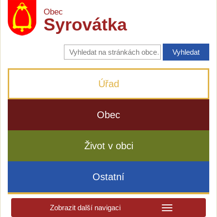
Obec
Syrovátka
Vyhledávání
na
stránkách
obce
Úřad
Obec
Život v obci
Ostatní
Zobrazit další navigaci