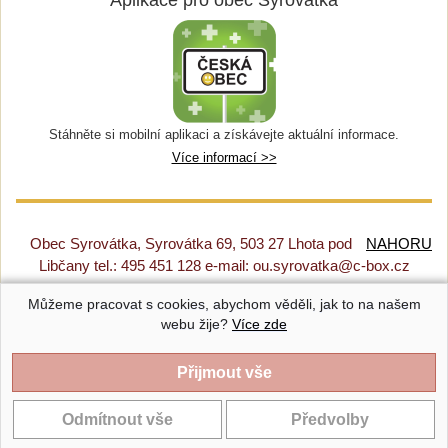
Stáhněte si mobilní aplikaci a získávejte aktuální informace.
Více informací >>
Obec Syrovátka, Syrovátka 69, 503 27 Lhota pod
NAHORU
Libčany tel.: 495 451 128 e-mail: ou.syrovatka@c-box.cz
Můžeme pracovat s cookies, abychom věděli, jak to na našem
Prohlášení o přístupnosti
|
Původní web
|
Nastavení cookies
webu žije?
Více zde
Syrovátka |
Provozováno na systému CMS-OBCE | Vyrobil
INET-SERVIS.CZ
| 2018 - 2026