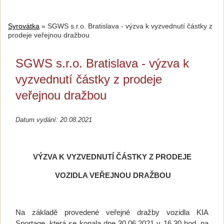
Syrovátka
»
SGWS s.r.o. Bratislava - výzva k vyzvednutí částky z
prodeje veřejnou dražbou
SGWS s.r.o. Bratislava - výzva k
vyzvednutí částky z prodeje
veřejnou dražbou
Datum vydání: 20.08.2021
VÝZVA K VYZVEDNUTÍ ČÁSTKY Z PRODEJE
VOZIDLA VEŘEJNOU DRAŽBOU
Na základě provedené veřejné dražby vozidla KIA
Sportage, která se konala dne 30.06.2021 v 16,30 hod. na