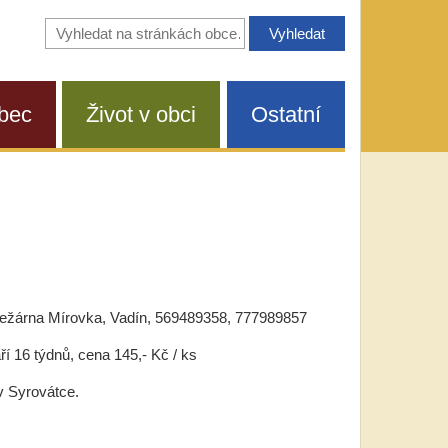
Vyhledávání
na
stránkách
obce
bec
Život v obci
Ostatní
žárna Mírovka, Vadín, 569489358, 777989857
 16 týdnů, cena 145,- Kč / ks
v Syrovátce.