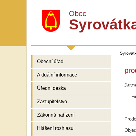
Obec
Syrovátk
Syrovát
Obecní úřad
pro
Aktuální informace
Datum
Úřední deska
Fi
Zastupitelstvo
Zákonná nařízení
Prode
Hlášení rozhlasu
Objed