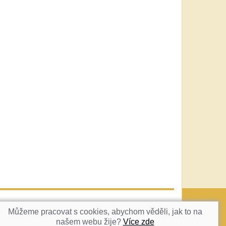
vatka@c-box.cz
NAHORU
Můžeme pracovat s cookies, abychom věděli, jak to na
našem webu žije?
Více zde