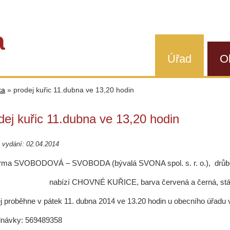
a
Úřad
O
ka
»
prodej kuřic 11.dubna ve 13,20 hodin
dej kuřic 11.dubna ve 13,20 hodin
 vydání: 02.04.2014
rma SVOBODOVÁ – SVOBODA (bývalá SVONA spol. s. r. o.), drůbe
nabízí CHOVNÉ KUŘICE, barva červená a černá, stáří
j proběhne v pátek 11. dubna 2014 ve 13.20 hodin u obecního úřadu 
návky: 569489358