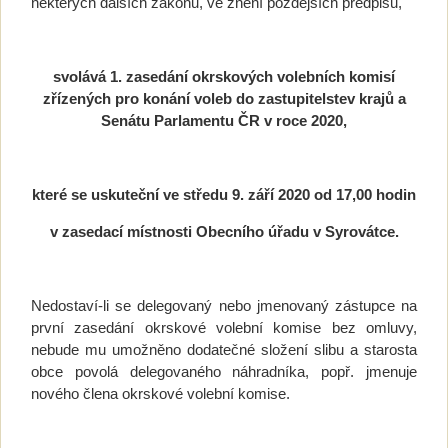
některých dalších zákonů, ve znění pozdějších předpisů,
svolává 1. zasedání okrskových volebních komisí
zřízených pro konání voleb do zastupitelstev krajů a
Senátu Parlamentu ČR v roce 2020,
které se uskuteční ve středu 9. září 2020 od 17,00 hodin
v zasedací místnosti Obecního úřadu v Syrovátce.
Nedostaví-li se delegovaný nebo jmenovaný zástupce na
první zasedání okrskové volební komise bez omluvy,
nebude mu umožněno dodatečné složení slibu a starosta
obce povolá delegovaného náhradníka, popř. jmenuje
nového člena okrskové volební komise.