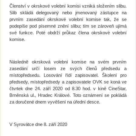
Členství v okrskové volební komisi vzniká složením slibu.
Slib skládá delegovaný nebo jmenovaný zástupce na
prvním zasedání okrskové volební komise tak, že se
podepíše pod písemné znění slibu; tím se zároveň ujímá
své funkce. Poté obdrží průkaz člena okrskové volební
komise.
Následně okrsková volební komise na svém prvním
zasedání určí losem ze svých členů předsedu a
místopředsedu. Losování řídí zapisovatel. Školení pro
předsedy, místopředsedy a zapisovatele OVK se koná ve
čtvrtek dne 24. září 2020 od 8.30 hod. v kině CineStar,
Brněnská ul., Hradec Králové. Toto oznámení se pokládá
za doručené dnem vyvěšení na úřední desce.
V Syrovátce dne 8. září 2020