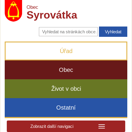
Obec
Syrovátka
Vyhledávání
na
stránkách
obce
Úřad
Obec
Život v obci
Ostatní
Zobrazit další navigaci