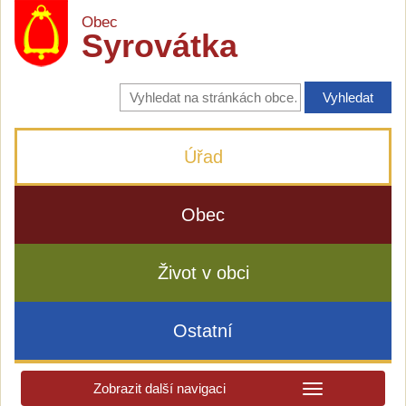
Obec
Syrovátka
Vyhledávání
na
stránkách
obce
Úřad
Obec
Život v obci
Ostatní
Zobrazit další navigaci