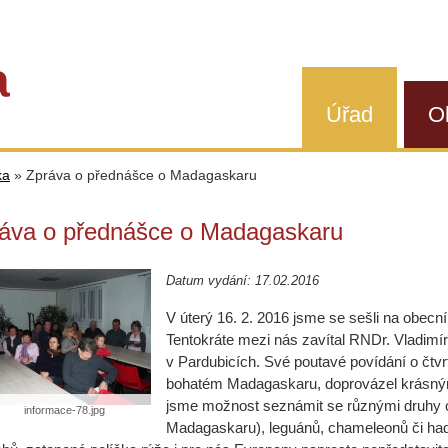
a
Úřad
O
ka
»
Zpráva o přednášce o Madagaskaru
áva o přednášce o Madagaskaru
Datum vydání: 17.02.2016
V úterý 16. 2. 2016 jsme se sešli na obec
Tentokráte mezi nás zavítal RNDr. Vladi
v Pardubicích. Své poutavé povídání o čtvr
bohatém Madagaskaru, doprovázel krásnými 
jsme možnost seznámit se různými druhy op
informace-78.jpg
Madagaskaru), leguánů, chameleonů či had