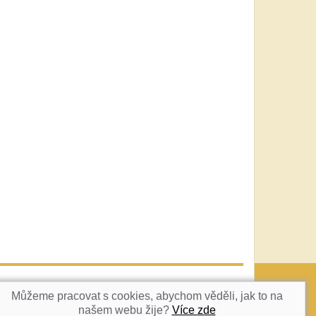
vatka@c-box.cz
NAHORU
Můžeme pracovat s cookies, abychom věděli, jak to na
našem webu žije?
Více zde