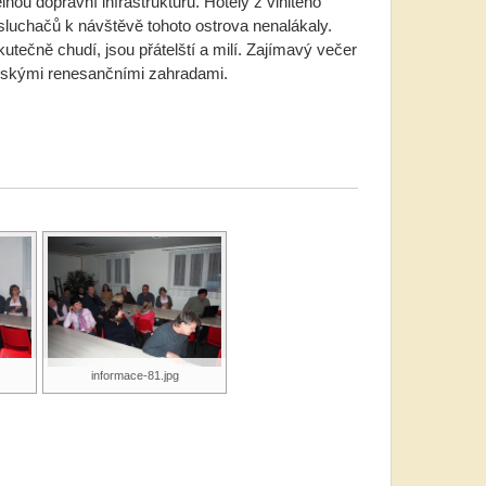
nou dopravní infrastrukturu. Hotely z vlnitého
luchačů k návštěvě tohoto ostrova nenalákaly.
utečně chudí, jsou přátelští a milí. Zajímavý večer
talskými renesančními zahradami.
informace-81.jpg