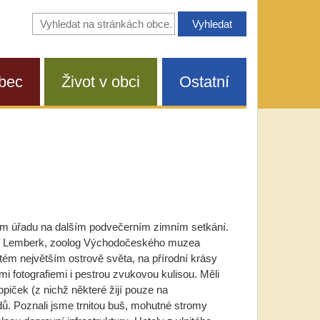
Vyhledávání
na
stránkách
obce
bec
Život v obci
Ostatní
ním úřadu na dalším podvečerním zimním setkání.
mír Lemberk, zoolog Východočeského muzea
tém největším ostrově světa, na přírodní krásy
fotografiemi i pestrou zvukovou kulisou. Měli
iček (z nichž některé žijí pouze na
ů. Poznali jsme trnitou buš, mohutné stromy