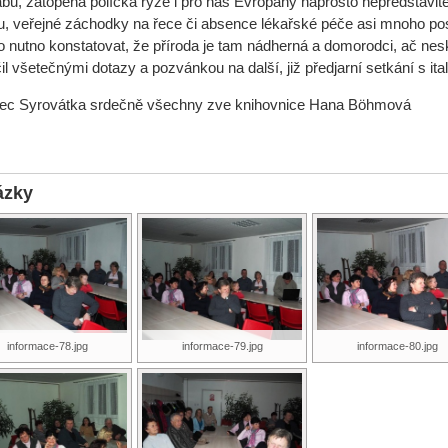
bů, zatopená políčka rýže i pro nás Evropany naprosto nepředstavitel
u, veřejné záchodky na řece či absence lékařské péče asi mnoho pos
o nutno konstatovat, že příroda je tam nádherná a domorodci, ač nesk
il všetečnými dotazy a pozvánkou na další, již předjarní setkání s i
ec Syrovátka srdečně všechny zve knihovnice Hana Böhmová
ázky
informace-78.jpg
informace-79.jpg
informace-80.jpg