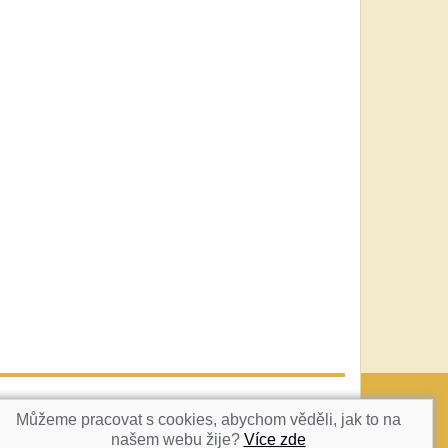
vatka@c-box.cz
NAHORU
Můžeme pracovat s cookies, abychom věděli, jak to na
našem webu žije?
Více zde