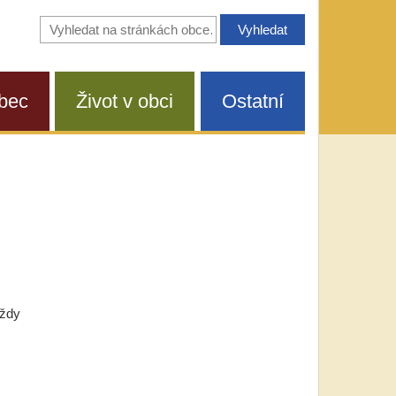
Vyhledávání
na
stránkách
obce
bec
Život v obci
Ostatní
vždy