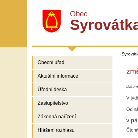
Obec
Syrovátk
Syrovát
Obecní úřad
změ
Aktuální informace
Datum
Úřední deska
V týd
Zastupitelstvo
Od ná
Zákonná nařízení
v pá
Čtená
Hlášení rozhlasu