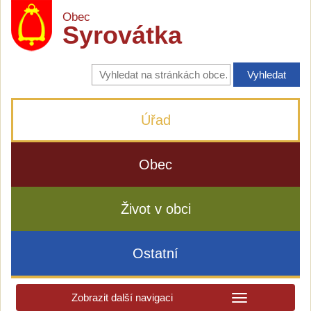
Obec
Syrovátka
Vyhledávání
na
stránkách
obce
Úřad
Obec
Život v obci
Ostatní
Zobrazit další navigaci