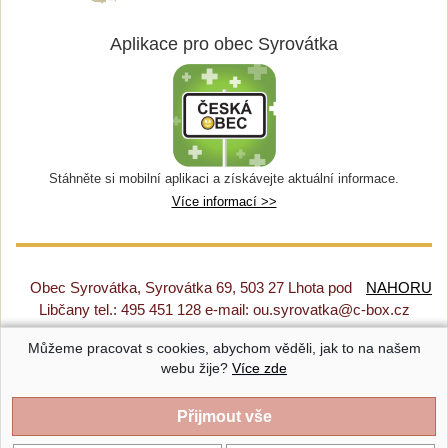
Aplikace pro obec Syrovátka
Stáhněte si mobilní aplikaci a získávejte aktuální informace.
Více informací >>
Obec Syrovátka, Syrovátka 69, 503 27 Lhota pod
NAHORU
Libčany tel.: 495 451 128 e-mail: ou.syrovatka@c-box.cz
Můžeme pracovat s cookies, abychom věděli, jak to na našem
Prohlášení o přístupnosti
|
Původní web
|
Nastavení cookies
webu žije?
Více zde
Syrovátka |
Provozováno na systému CMS-OBCE | Vyrobil