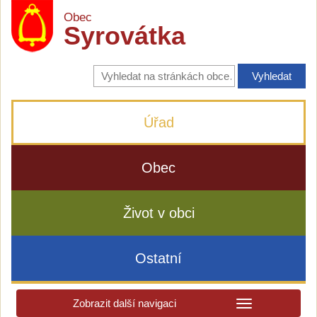
Obec
Syrovátka
Vyhledávání
na
stránkách
obce
Úřad
Obec
Život v obci
Ostatní
Zobrazit další navigaci