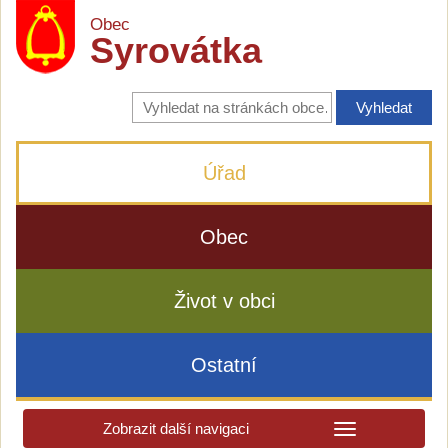
Obec
Syrovátka
Vyhledávání
na
stránkách
obce
Úřad
Obec
Život v obci
Ostatní
Zobrazit další navigaci