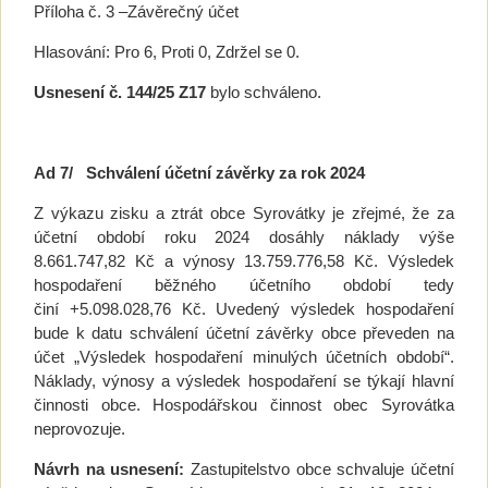
Příloha č. 3 –Závěrečný účet
Hlasování: Pro 6, Proti 0, Zdržel se 0.
Usnesení č. 144/25 Z17
bylo schváleno.
Ad 7/
Schválení účetní závěrky za rok 2024
Z výkazu zisku a ztrát obce Syrovátky je zřejmé, že za
účetní období roku 2024 dosáhly náklady výše
8.661.747,82 Kč a výnosy 13.759.776,58 Kč. Výsledek
hospodaření běžného účetního období tedy
činí
+5.098.028,76 Kč. Uvedený výsledek hospodaření
bude k datu schválení účetní závěrky obce převeden na
účet „Výsledek hospodaření minulých účetních období“.
Náklady, výnosy a výsledek hospodaření se týkají hlavní
činnosti obce. Hospodářskou činnost obec Syrovátka
neprovozuje.
Návrh na usnesení:
Zastupitelstvo obce schvaluje účetní