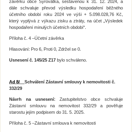
závěrku obce Syrovátka, sestavenou k 31. 12. 2024, a
dále schvaluje převod výsledku hospodaření běžného
účetního období roku 2024 ve výši + 5.098.028,76 Kč,
který vyplývá z výkazu zisku a ztráty, na účet „Výsledek
hospodaření minulých účetních období“.
Příloha č. 4 –Účetní závěrka
Hlasování: Pro 6, Proti 0, Zdržel se 0.
Usnesení č. 145/25 Z17
bylo schváleno.
Ad 8/
Schválení Zástavní smlouvy k nemovitosti č.
332/29
Návrh na usnesení:
Zastupitelstvo obce schvaluje
Zástavní smlouvu na nemovitost 332/29 a pověřuje
starostu jejím podpisem do 31. 5. 2025.
Příloha č. 5 –Zástavní smlouva k nemovitosti