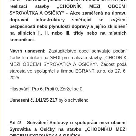
realizaci stavby „CHODNÍK MEZI OBCEMI
SYROVÁTKA A OSIČKY“ -
Akce zaměřená na úpravu
dopravní infrastruktury směřující ke zvýšení
bezpečnosti nebo plynulosti dopravy a jejího zklidnění
na silnicích I., II. nebo III. třídy nebo na místních
komunikací.
Návrh usnesení:
Zastupitelstvo obce schvaluje podání
žádosti o dotaci na SFDI pro realizaci stavby „CHODNÍK
MEZI OBCEMI SYROVÁTKA A OSIČKY“. Žádost podá
starosta ve spolupráci s firmou EGRANT s.r.o. do 27. 6.
2025.
Hlasování: Pro 6, Proti 0, Zdržel se 0.
Usnesení č.
141/25 Z17
bylo schváleno.
Ad 4/
Schválení Smlouvy o spolupráci mezi obcemi
Syrovátka a Osičky na
stavbu „CHODNÍKU MEZI
OBCEMI SYROVÁTKA A OSIČKY“