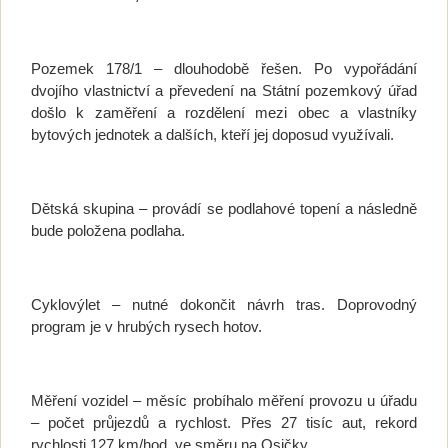
Pozemek 178/1 – dlouhodobě řešen. Po vypořádání
dvojího vlastnictví a převedení na Státní pozemkový úřad
došlo k zaměření a rozdělení mezi obec a vlastníky
bytových jednotek a dalších, kteří jej doposud využívali.
Dětská skupina – provádí se podlahové topení a následně
bude položena podlaha.
Cyklovýlet – nutné dokončit návrh tras. Doprovodný
program je v hrubých rysech hotov.
Měření vozidel – měsíc probíhalo měření provozu u úřadu
– počet průjezdů a rychlost. Přes 27 tisíc aut, rekord
rychlosti 127 km/hod. ve směru na Osičky.