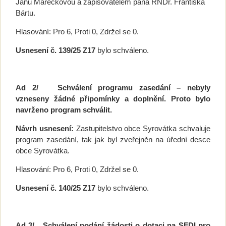
Janu Marečkovou a zapisovatelem pana RNDr. Františka
Bártu.
Hlasování: Pro 6, Proti 0, Zdržel se 0.
Usnesení č.
139/25 Z17
bylo schváleno.
Ad 2/
Schválení programu zasedání – nebyly
vzneseny žádné připomínky a doplnění. Proto bylo
navrženo program schválit.
Návrh usnesení:
Zastupitelstvo obce Syrovátka schvaluje
program zasedání, tak jak byl zveřejněn na úřední desce
obce Syrovátka.
Hlasování: Pro 6, Proti 0, Zdržel se 0.
Usnesení č.
140/25 Z17
bylo schváleno.
Ad 3/
Schválení podání žádosti o dotaci na SFDI pro