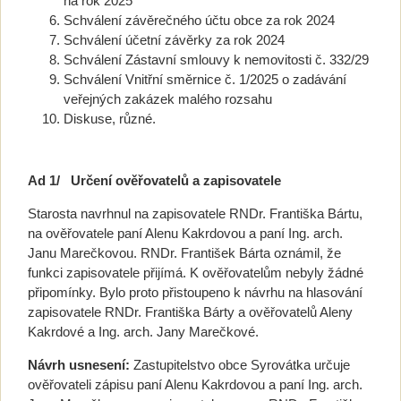
na rok 2025
Schválení závěrečného účtu obce za rok 2024
Schválení účetní závěrky za rok 2024
Schválení Zástavní smlouvy k nemovitosti č. 332/29
Schválení Vnitřní směrnice č. 1/2025 o zadávání
veřejných zakázek malého rozsahu
Diskuse, různé.
Ad 1/
Určení ověřovatelů a zapisovatele
Starosta navrhnul na zapisovatele RNDr. Františka Bártu,
na ověřovatele paní Alenu Kakrdovou a paní Ing. arch.
Janu Marečkovou. RNDr. Fr
antišek Bárta oznámil, že
funkci zapisovatele přijímá. K ověřovatelům nebyly žádné
připomínky. Bylo proto přistoupeno k návrhu na hlasování
zapisovatele RNDr. Františka Bárty a ověřovatelů Aleny
Kakrdové a Ing. arch. Jany Marečkové.
Návrh usnesení:
Zastupitelstvo obce Syrovátka určuje
ověřovate
li zápisu paní Alenu Kakrdovou a paní Ing. arch.