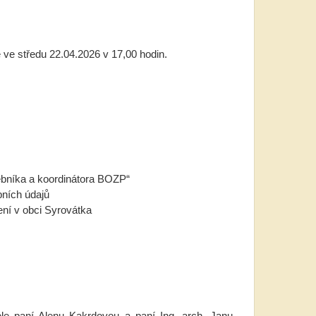
ve středu 22.04.2026 v 17,00 hodin.
ebníka a koordinátora BOZP“
bních údajů
ení v obci Syrovátka
ele paní Alenu Kakrdovou a paní Ing. arch. Janu