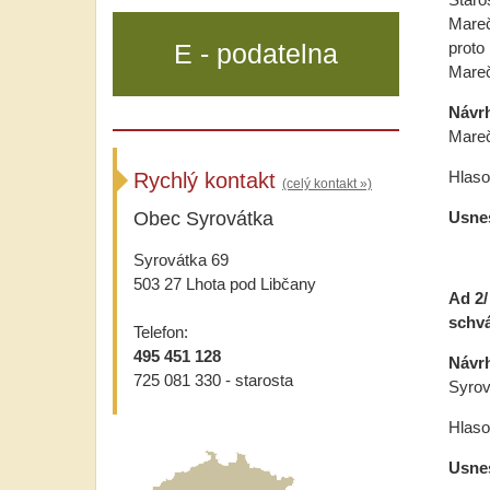
Mareč
E - podatelna
proto
Mare
Návr
Mareč
Hlasov
Rychlý kontakt
(celý kontakt »)
Obec Syrovátka
Usne
Syrovátka 69
503 27 Lhota pod Libčany
Ad 2/
schvá
Telefon:
495 451 128
Návr
725 081 330 - starosta
Syrov
Hlasov
Usne