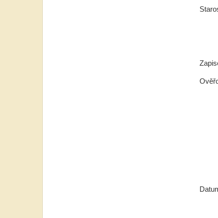
Staro
Zapi
Ověřo
Al
Al
Dat