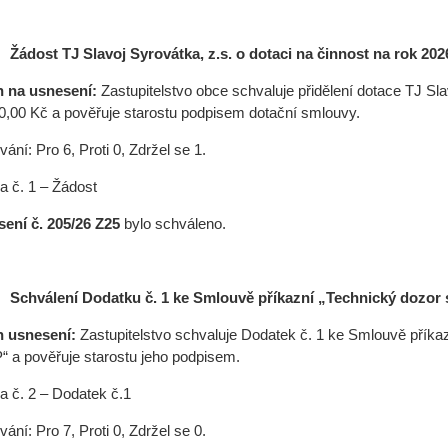
3/
Žádost TJ Slavoj Syrovátka, z.s. o dotaci na činnost na rok 202
h na usnesení:
Zastupitelstvo obce schvaluje přidělení dotace TJ Sla
0,00 Kč a pověřuje starostu podpisem dotační smlouvy.
ání: Pro 6, Proti 0, Zdržel se 1.
ha č. 1 – Žádost
ení č. 205/26 Z25
bylo schváleno.
Schválení Dodatku č. 1 ke Smlouvě příkazní „Technický dozor
h usnesení:
Zastupitelstvo schvaluje Dodatek č. 1 ke Smlouvě příka
 a pověřuje starostu jeho podpisem.
ha č. 2 – Dodatek č.1
ání: Pro 7, Proti 0, Zdržel se 0.