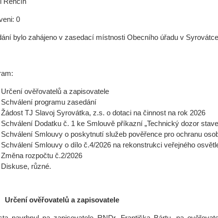
l Renčín
eni: 0
ání bylo zahájeno v zasedací místnosti Obecního úřadu v Syrovátce 
ram:
Určení ověřovatelů a zapisovatele
Schválení programu zasedání
Žádost TJ Slavoj Syrovátka, z.s. o dotaci na činnost na rok 2026
Schválení Dodatku č. 1 ke Smlouvě příkazní „Technický dozor stav
Schválení Smlouvy o poskytnutí služeb pověřence pro ochranu oso
Schválení Smlouvy o dílo č.4/2026 na rekonstrukci veřejného osvětl
Změna rozpočtu č.2/2026
Diskuse, různé.
Určení ověřovatelů a zapisovatele
sta navrhnul na zapisovatele RNDr. Františka Bártu, na ověřovat