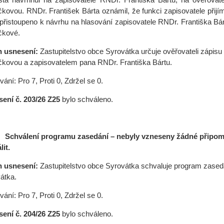
kovou. RNDr. František Bárta oznámil, že funkci zapisovatele přij
 přistoupeno k návrhu na hlasování zapisovatele RNDr. Františka Bár
čkové.
h usnesení:
Zastupitelstvo obce Syrovátka u
rčuje ověřovateli zápisu
kovou a zapisovatelem pana RNDr. Františka Bártu.
ání: Pro 7, Proti 0, Zdržel se 0.
sení č.
203/26 Z25
bylo schváleno.
Schválení programu zasedání – nebyly vzneseny žádné připom
lit.
h usnesení:
Zastupitelstvo obce Syrovátka schvaluje program zasedá
átka.
ání: Pro 7, Proti 0, Zdržel se 0.
sení č.
204/26 Z25
bylo schváleno.