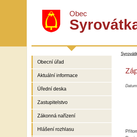
Obec
Syrovátk
Syrovát
Obecní úřad
Záp
Aktuální informace
Datum
Úřední deska
Zastupitelstvo
Zákonná nařízení
Hlášení rozhlasu
Příto