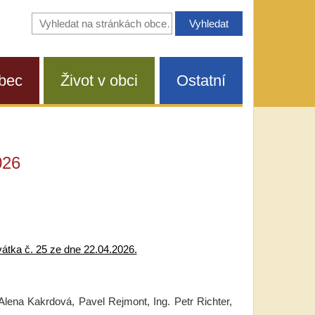
Vyhledávání
na
stránkách
obce
bec
Život v obci
Ostatní
026
átka č. 25 ze dne 22.04.2026.
Alena Kakrdová, Pavel Rejmont, Ing. Petr Richter,