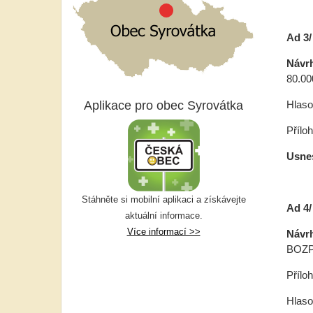
Ad 
Návr
80.00
Aplikace pro obec Syrovátka
Hlasov
Přílo
Usnes
Stáhněte si mobilní aplikaci a získávejte
Ad 4/
aktuální informace.
Více informací >>
Návr
BOZP“
Přílo
Hlasov