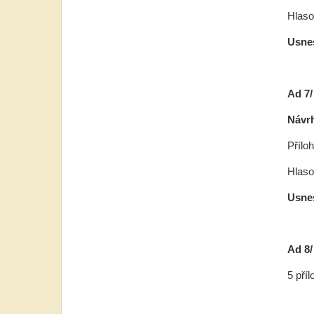
Hlasov
Usnes
Ad 
Návr
Přílo
Hlasov
Usnes
Ad 8/
5 pří