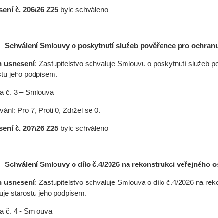
ení č. 206/26 Z25
bylo schváleno.
Schválení
S
mlouvy o poskytnutí služeb pověřence pro ochran
h usnesení:
Zastupitelstvo schvaluje Smlouvu o poskytnutí služeb p
stu jeho podpisem.
ha č. 3 – Smlouva
ání: Pro 7, Proti 0, Zdržel se 0.
ení č. 207/26 Z25
bylo schváleno.
Schválení
Smlouvy o dílo č.4/2026 na rekonstrukci veřejného o
h usnesení:
Zastupitelstvo schvaluje Smlouva o dílo č.4/2026 na rek
uje starostu jeho podpisem.
ha č. 4 - Smlouva