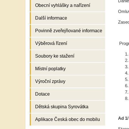
Danie
Obecní vyhlášky a nařízení
Omluv
Další informace
Zased
Povinně zveřejňované informace
Prog
Výběrová řízení
Soubory ke stažení
Místní poplatky
Výroční zprávy
Dotace
Dětská skupina Syrovátka
Ad 1/
Aplikace Česká obec do mobilu
Staro