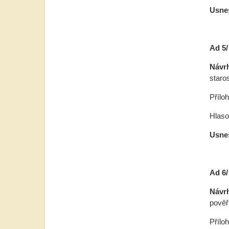
Usnes
Ad 5/
Návr
staro
Přílo
Hlasov
Usnes
Ad 6/
Návr
pověř
Přílo