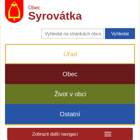
Obec
Syrovátka
Vyhledávání
na
stránkách
obce
Úřad
Obec
Život v obci
Ostatní
Zobrazit další navigaci