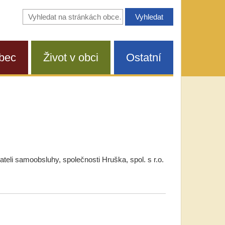
Vyhledávání
na
stránkách
obce
bec
Život v obci
Ostatní
eli samoobsluhy, společnosti Hruška, spol. s r.o.