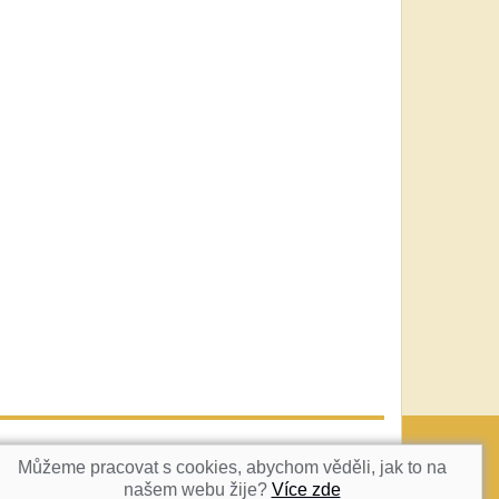
vatka@c-box.cz
NAHORU
Můžeme pracovat s cookies, abychom věděli, jak to na
našem webu žije?
Více zde