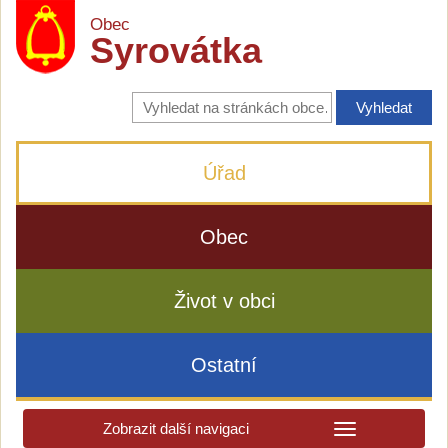
Obec
Syrovátka
Vyhledávání
na
stránkách
obce
Úřad
Obec
Život v obci
Ostatní
Zobrazit další navigaci