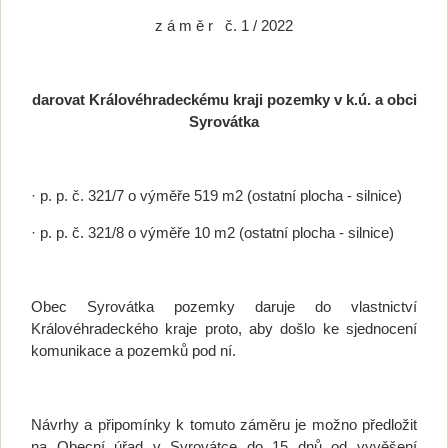
z á m ě r č. 1 / 2022
darovat Královéhradeckému kraji pozemky v k.ú. a obci
Syrovátka
· p. p. č. 321/7 o výměře 519 m2 (ostatní plocha - silnice)
· p. p. č. 321/8 o výměře 10 m2 (ostatní plocha - silnice)
Obec Syrovátka pozemky daruje do vlastnictví
Královéhradeckého kraje proto, aby došlo ke sjednocení
komunikace a pozemků pod ní.
Návrhy a připomínky k tomuto záměru je možno předložit
na Obecní úřad v Syrovátce do 15 dnů od vyvěšení