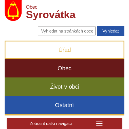
Obec
Syrovátka
Vyhledávání
na
stránkách
obce
Úřad
Obec
Život v obci
Ostatní
Zobrazit další navigaci