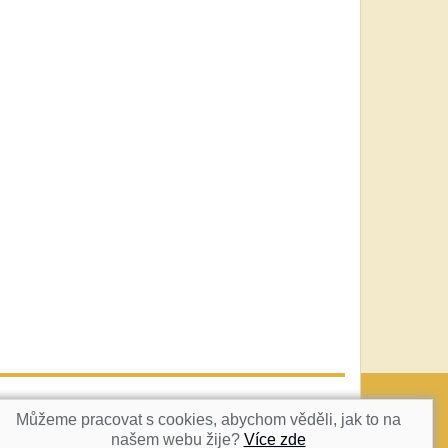
vatka@c-box.cz
NAHORU
Můžeme pracovat s cookies, abychom věděli, jak to na
našem webu žije?
Více zde