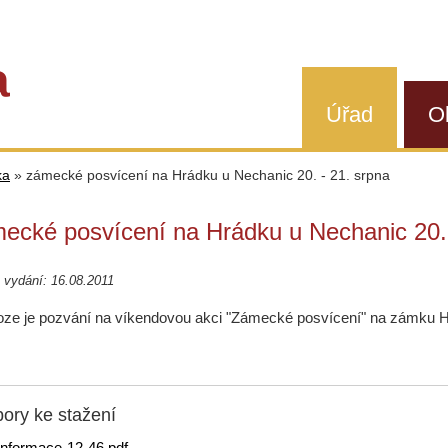
a
Úřad
O
ka
»
zámecké posvícení na Hrádku u Nechanic 20. - 21. srpna
ecké posvícení na Hrádku u Nechanic 20. 
vydání: 16.08.2011
loze je pozvání na víkendovou akci "Zámecké posvícení" na zámku H
ory ke stažení
informace-12-46.pdf