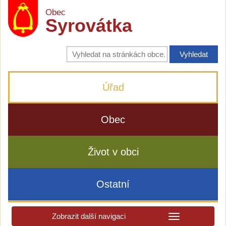
Obec
Syrovátka
Vyhledávání
na
stránkách
obce
Úřad
Obec
Život v obci
Ostatní
Zobrazit další navigaci