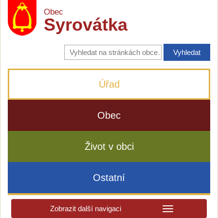
Obec
Syrovátka
Vyhledávání
na
stránkách
obce
Úřad
Obec
Život v obci
Ostatní
Zobrazit další navigaci