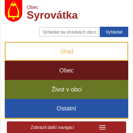
Obec
Syrovátka
Vyhledávání
na
stránkách
obce
Úřad
Obec
Život v obci
Ostatní
Zobrazit další navigaci