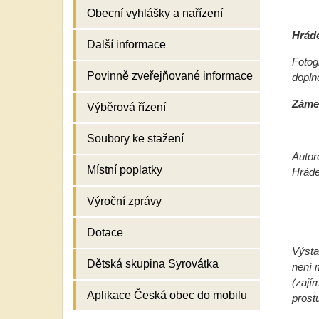
Obecní vyhlášky a nařízení
Hráde
Další informace
Fotog
Povinně zveřejňované informace
dopln
Zámek
Výběrová řízení
Soubory ke stažení
Autor
Místní poplatky
Hráde
Výroční zprávy
Dotace
Výsta
Dětská skupina Syrovátka
není 
(zají
Aplikace Česká obec do mobilu
prost