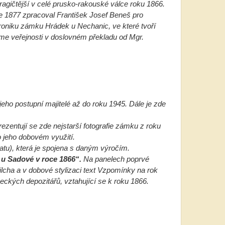
ragičtější v celé prusko-rakouské válce roku 1866.
ce 1877 zpracoval František Josef Beneš pro
Kroniku zámku Hrádek u Nechanic, ve které tvoří
me veřejnosti v doslovném překladu od Mgr.
eho postupní majitelé až do roku 1945. Dále je zde
ezentují se zde nejstarší fotografie zámku z roku
 jeho dobovém využití.
atu), která je spojena s daným výročím.
y u Sadové v roce 1866“.
Na panelech poprvé
lcha a v dobové stylizaci text Vzpomínky na rok
eckých depozitářů, vztahující se k roku 1866.