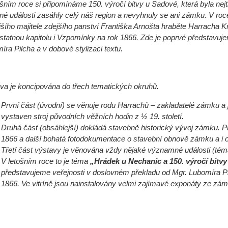
ošním roce si připomínáme 150. výročí bitvy u Sadové, která byla nejt
né události zasáhly celý náš region a nevyhnuly se ani zámku. V ro
jšího majitele zdejšího panství Františka Arnošta hraběte Harracha 
tatnou kapitolu i Vzpomínky na rok 1866. Zde je poprvé představuje
íra Pilcha a v dobové stylizaci textu.
va je koncipována do třech tematických okruhů.
První část (úvodní) se věnuje rodu Harrachů – zakladatelé zámku a j
vystaven stroj původních věžních hodin z ½ 19. století.
Druhá část (obsáhlejší) dokládá stavebně historický vývoj zámku. Pr
1866 a další bohatá fotodokumentace o stavební obnově zámku a i o
Třetí část výstavy je věnována vždy nějaké významné události (tém
V letošním roce to je téma
„Hrádek u Nechanic a 150. výročí bitv
představujeme veřejnosti v doslovném překladu od Mgr. Lubomíra Pi
1866. Ve vitríně jsou nainstalovány velmi zajímavé exponáty ze zám