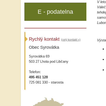
V let
Váleč
E - podatelna
tehde
samos
Lubom
Rychlý kontakt
Výsta
(celý kontakt »)
Obec Syrovátka
Syrovátka 69
503 27 Lhota pod Libčany
Telefon:
495 451 128
725 081 330 - starosta