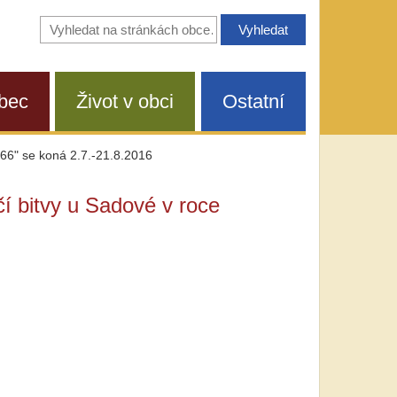
Vyhledávání
na
stránkách
obce
bec
Život v obci
Ostatní
866" se koná 2.7.-21.8.2016
í bitvy u Sadové v roce