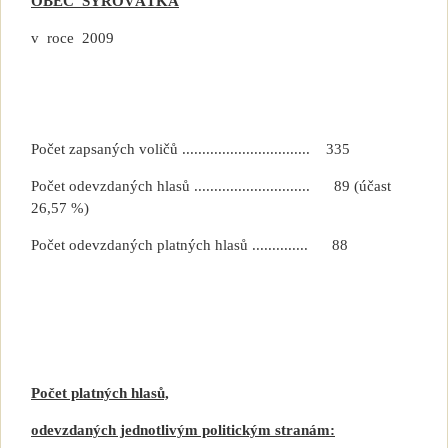
OBEC
SYROVÁTKA
v
roce
2009
Počet zapsaných voličů ................................
335
Počet odevzdaných hlasů .............................
89 (účast
26,57 %)
Počet odevzdaných platných hlasů ..............
88
Počet platných hlasů,
odevzdaných jednotlivým politickým stranám: