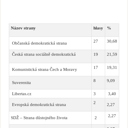
Název strany
hlasy
%
27
30,68
Občanská demokratická strana
Česká strana sociálně demokratická
19
21,59
17
19,31
Komunistická strana Čech a Moravy
8
9,09
Suverenita
Libertas.cz
3
3,40
2
Evropská demokratická strana
2,27
2,27
SDŽ – Strana důstojného života
2