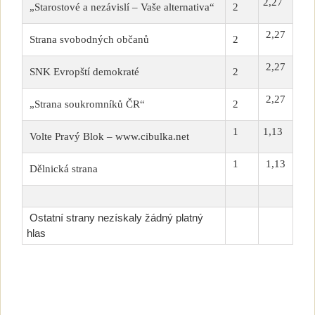
2,27
„Starostové a nezávislí – Vaše alternativa“
2
2,27
Strana svobodných občanů
2
2,27
SNK Evropští demokraté
2
2,27
„Strana soukromníků ČR“
2
1
1,13
Volte Pravý Blok – www.cibulka.net
1
1,13
Dělnická strana
Ostatní strany nezískaly žádný platný
hlas