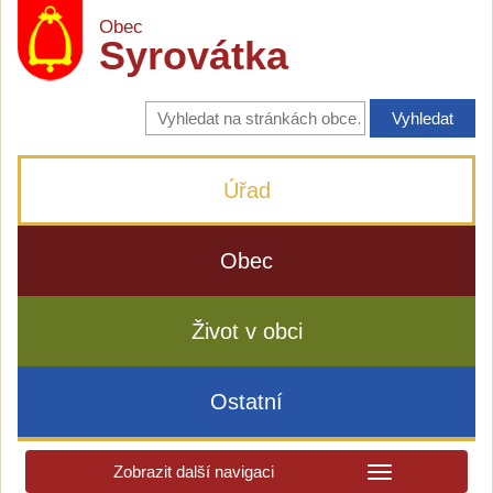
Obec
Syrovátka
Vyhledávání
na
stránkách
obce
Úřad
Obec
Život v obci
Ostatní
Zobrazit další navigaci