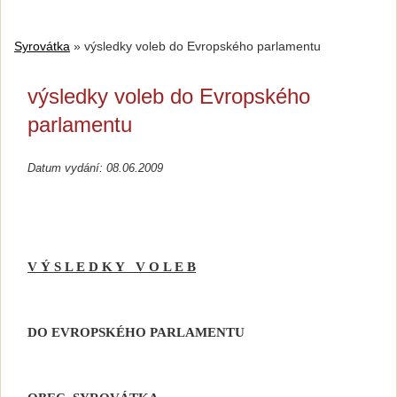
Syrovátka
»
výsledky voleb do Evropského parlamentu
výsledky voleb do Evropského
parlamentu
Datum vydání: 08.06.2009
V Ý S L E D K Y
V O L E B
DO EVROPSKÉHO PARLAMENTU