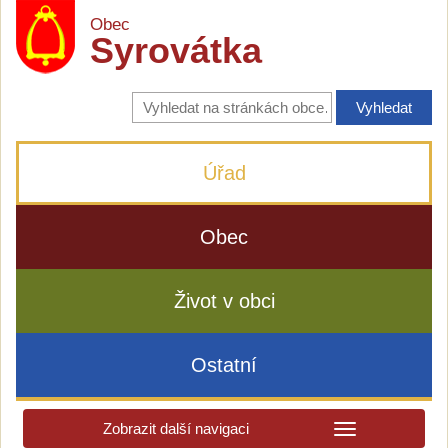
Obec
Syrovátka
Vyhledávání
na
stránkách
obce
Úřad
Obec
Život v obci
Ostatní
Zobrazit další navigaci