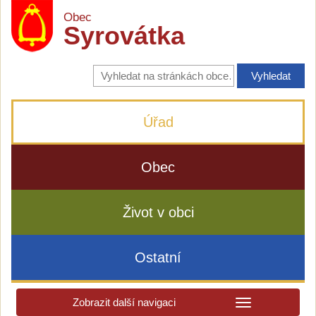
Obec
Syrovátka
Vyhledávání
na
stránkách
obce
Úřad
Obec
Život v obci
Ostatní
Zobrazit další navigaci