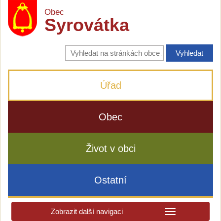
Obec
Syrovátka
Vyhledávání
na
stránkách
obce
Úřad
Obec
Život v obci
Ostatní
Zobrazit další navigaci