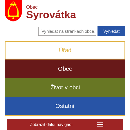
Obec
Syrovátka
Vyhledávání
na
stránkách
obce
Úřad
Obec
Život v obci
Ostatní
Zobrazit další navigaci