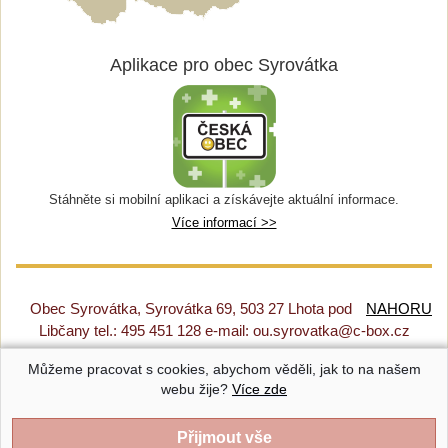
Aplikace pro obec Syrovátka
Stáhněte si mobilní aplikaci a získávejte aktuální informace.
Více informací >>
Obec Syrovátka, Syrovátka 69, 503 27 Lhota pod
NAHORU
Libčany tel.: 495 451 128 e-mail: ou.syrovatka@c-box.cz
Můžeme pracovat s cookies, abychom věděli, jak to na našem
Prohlášení o přístupnosti
|
Původní web
|
Nastavení cookies
webu žije?
Více zde