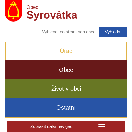
Obec
Syrovátka
Vyhledávání
na
stránkách
obce
Úřad
Obec
Život v obci
Ostatní
Zobrazit další navigaci