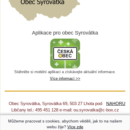
Aplikace pro obec Syrovátka
Stáhněte si mobilní aplikaci a získávejte aktuální informace.
Více informací >>
Obec Syrovátka, Syrovátka 69, 503 27 Lhota pod
NAHORU
Libčany tel.: 495 451 128 e-mail: ou.syrovatka@c-box.cz
Můžeme pracovat s cookies, abychom věděli, jak to na našem
Prohlášení o přístupnosti
|
Původní web
|
Nastavení cookies
webu žije?
Více zde