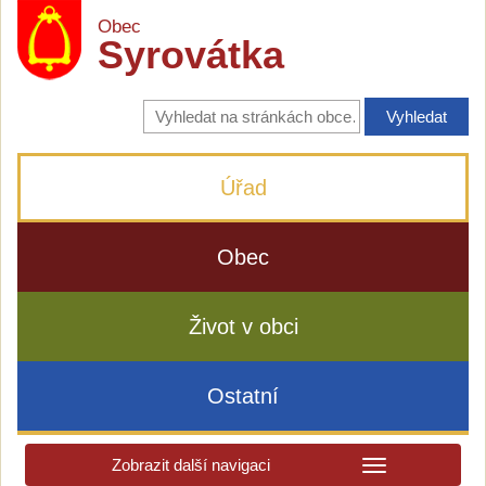
Obec
Syrovátka
Vyhledávání
na
stránkách
obce
Úřad
Obec
Život v obci
Ostatní
Zobrazit další navigaci