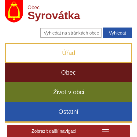
Obec
Syrovátka
Vyhledávání
na
stránkách
obce
Úřad
Obec
Život v obci
Ostatní
Zobrazit další navigaci