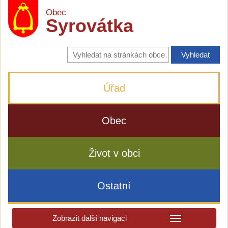
Obec
Syrovátka
Vyhledávání
na
stránkách
obce
Úřad
Obec
Život v obci
Ostatní
Zobrazit další navigaci