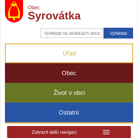
Obec
Syrovátka
Vyhledávání
na
stránkách
obce
Úřad
Obec
Život v obci
Ostatní
Zobrazit další navigaci