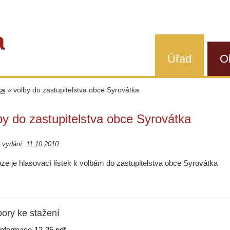
a
Úřad
O
ka
»
volby do zastupitelstva obce Syrovátka
by do zastupitelstva obce Syrovátka
vydání: 11.10.2010
loze je hlasovací lístek k volbám do zastupitelstva obce Syrovátka
ory ke stažení
informace-12-25.pdf