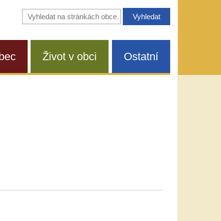
Vyhledávání
na
stránkách
obce
bec
Život v obci
Ostatní