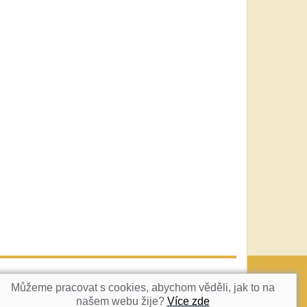
vatka@c-box.cz
NAHORU
Můžeme pracovat s cookies, abychom věděli, jak to na
našem webu žije?
Více zde