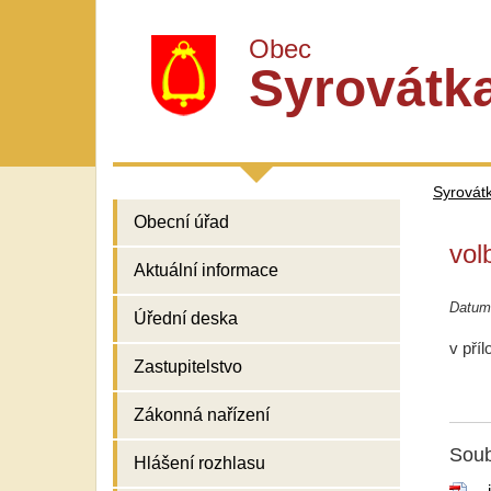
Obec
Syrovátk
Syrovát
Obecní úřad
vol
Aktuální informace
Datum 
Úřední deska
v pří
Zastupitelstvo
Zákonná nařízení
Soub
Hlášení rozhlasu