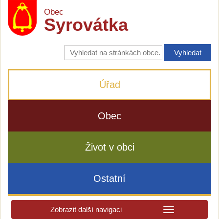
Obec
Syrovátka
Vyhledávání
na
stránkách
obce
Úřad
Obec
Život v obci
Ostatní
Zobrazit další navigaci