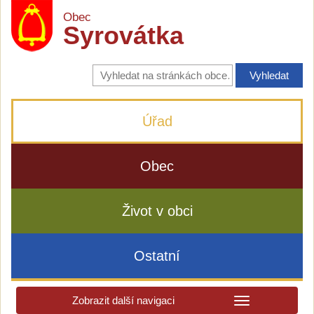
Obec
Syrovátka
Vyhledávání
na
stránkách
obce
Úřad
Obec
Život v obci
Ostatní
Zobrazit další navigaci